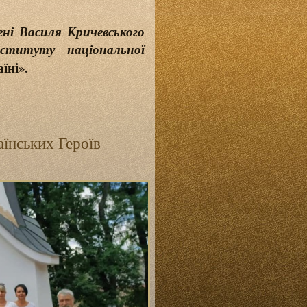
ені Василя Кричевського
нституту національної
їні».
аїнських Героїв