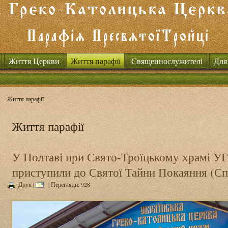
Життя Церкви
Життя парафії
Священнослужителі
Для
Життя парафії
Життя парафії
У Полтаві при Свято-Троїцькому храмі УГ
приступили до Святої Тайни Покаяння (Сп
Друк
|
| Перегляди: 928