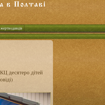
 жертводавців
КЦ десятеро дітей
овіді)