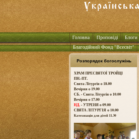
Головна
Проповіді
Блоги
Благодійний Фонд "Всесвіт"
Розпорядок богослужінь
ХРАМ ПРЕСВЯТОЇ ТРОЙЦІ
ПН.-ПТ.
Свята Літургія о 18.00
Вечірня о 19.00
СБ. - Свята Літургія о 10.00
Вечірня о 17.00
НД.
- УТРЕНЯ о 09.00
СВЯТА ЛІТУРГІЯ о
10.00
Катехизація для дітей 11.30