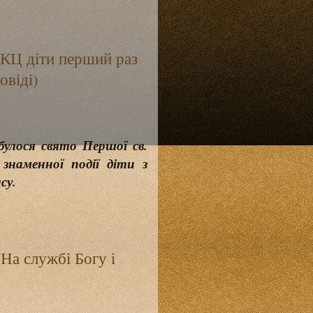
ГКЦ діти перший раз
овіді)
булося свято Першої св.
знаменної події діти з
су.
На службі Богу і