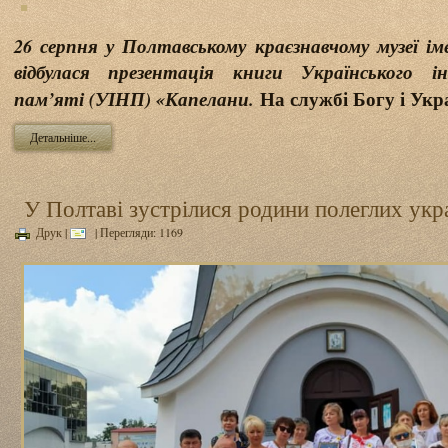
26 серпня у Полтавському краєзнавчому музеї ім
відбулася презентація книги Українського і
На службі Богу і Укра
пам’яті (УІНП) «Капелани.
Детальніше...
У Полтаві зустрілися родини полеглих укр
Друк
|
| Перегляди: 1169