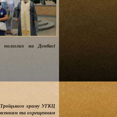
н полеглих на Донбасі
о-Троїцького храму УГКЦ
одженням та охрещенням