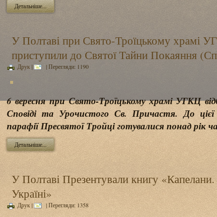
Детальніше...
У Полтаві при Свято-Троїцькому храмі У
приступили до Святої Тайни Покаяння (Сп
Друк
|
| Перегляди: 1190
6 вересня при Свято-Троїцькому храмі УГКЦ від
Сповіді та Урочистого Св. Причастя. До цієї 
парафії Пресвятої Тройці готувалися понад рік ча
Детальніше...
У Полтаві Презентували книгу «Капелани. 
Україні»
Друк
|
| Перегляди: 1358