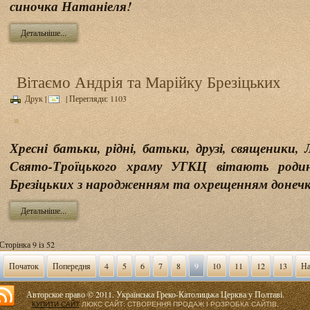
синочка Натаніеля!
Детальніше...
Вітаємо Андрія та Марійку Брезіцьких
Друк
|
| Перегляди: 1103
Хресні батьки, рідні, батьки, друзі, священики,
Свято-Троїцького храму УГКЦ вітають роди
Брезіцьких з народженням та охрещенням донеч
Детальніше...
Сторінка 9 із 52
Початок
Попередня
4
5
6
7
8
9
10
11
12
13
На
Авторское право © 2011. Українська Греко-Католицька Церква у Полтаві.
КУПИТИ САЙТ
ЛЮКС САЙТ: СТВОРЕННЯ ПРОДАЖ І РОЗРОБКА САЙТІВ.