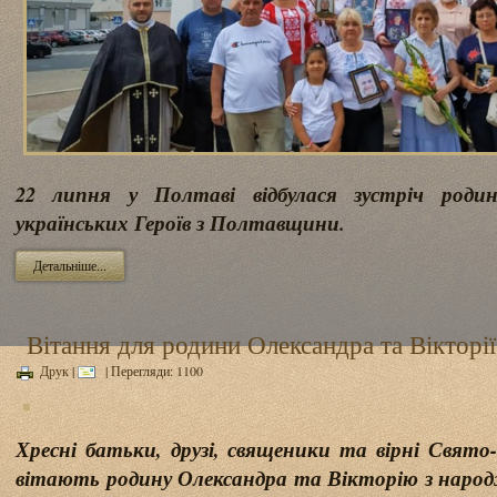
22 липня у Полтаві відбулася зустріч роди
українських Героїв з Полтавщини.
Детальніше...
Вітання для родини Олександра та Вікторії
Друк
|
| Перегляди: 1100
Хресні батьки, друзі, священики та вірні Свят
вітають родину Олександра та Вікторію з нар