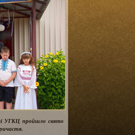
амі УГКЦ пройшло свято
ричастя.