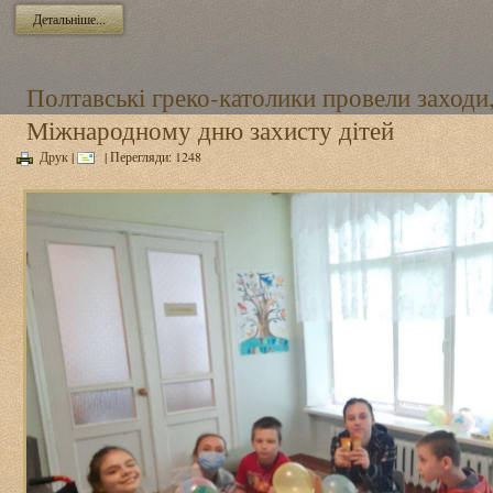
Детальніше...
Полтавські греко-католики провели заходи
Міжнародному дню захисту дітей
Друк
|
| Перегляди: 1248