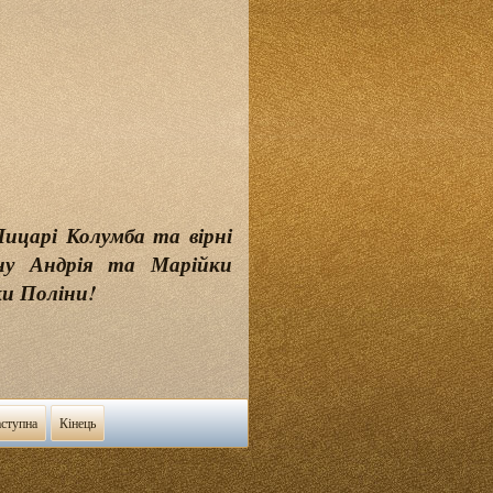
 Лицарі Колумба та вірні
ну Андрія та Марійки
ки Поліни!
ступна
Кінець