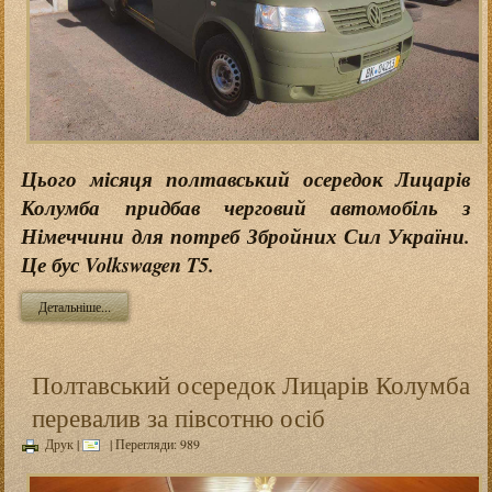
Цього місяця полтавський осередок Лицарів
Колумба придбав черговий автомобіль з
Німеччини для потреб Збройних Сил України.
Це бус Volkswagen T5.
Детальніше...
Полтавський осередок Лицарів Колумба
перевалив за півсотню осіб
Друк
|
| Перегляди: 989