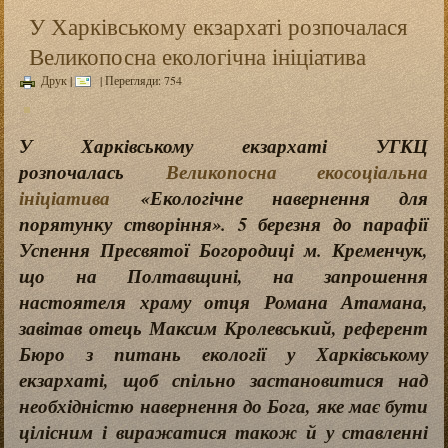
У Харківському екзархаті розпочалася
Великопосна екологічна ініціатива
Друк
|
| Перегляди: 754
У Харківському екзархаті УГКЦ
розпочалась
Великопосна екосоціальна
ініціатива
«Екологічне навернення для
порятунку створіння». 5 березня до парафії
Успення Пресвятої Богородиці м. Кременчук,
що на Полтавщині, на запрошення
настоятеля храму отця Романа Атамана,
завітав отець Максим Кролевський, референт
Бюро з питань екології у Харківському
екзархаті, щоб спільно застановитися над
необхідністю навернення до Бога, яке має бути
цілісним і виражатися також й у ставленні