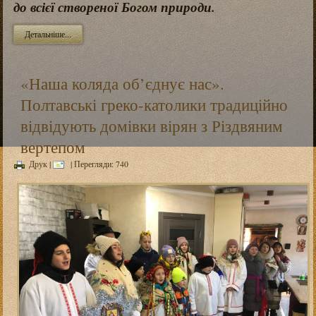
до всієї створеної Богом природи.
Детальніше...
«Наша коляда об’єднує нас».
Полтавські греко-католики традиційно
відвідують домівки вірян з Різдвяним
вертепом
Друк
|
| Перегляди: 740