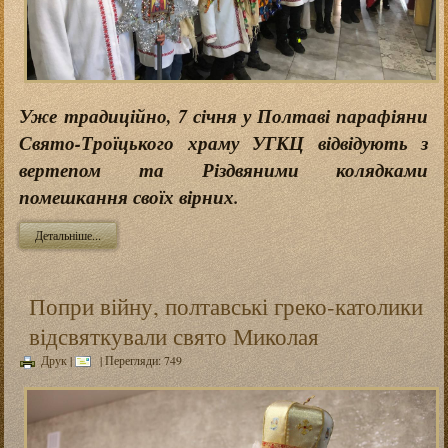
Уже традиційно, 7 січня у Полтаві парафіяни
Свято-Троїцького храму УГКЦ відвідують з
вертепом та Різдвяними колядками
помешкання своїх вірних.
Детальніше...
Попри війну, полтавські греко-католики
відсвяткували свято Миколая
Друк
|
| Перегляди: 749