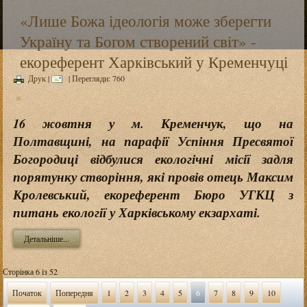
«Лише Божа ідеологія може зберегти
Україну та Богом створений світ» -
екореферент Харківський у Кременчуці
Друк
|
| Перегляди: 760
16 жовтня у м. Кременчук, що на
Полтавщині, на парафії Успіння Пресвятої
Богородиці відбулися екологічні місії задля
порятунку створіння, які провів отець Максим
Кролевський, екореферент Бюро УГКЦ з
питань екології у Харківському екзархаті.
Детальніше...
Сторінка 6 із 52
Початок
Попередня
1
2
3
4
5
6
7
8
9
10