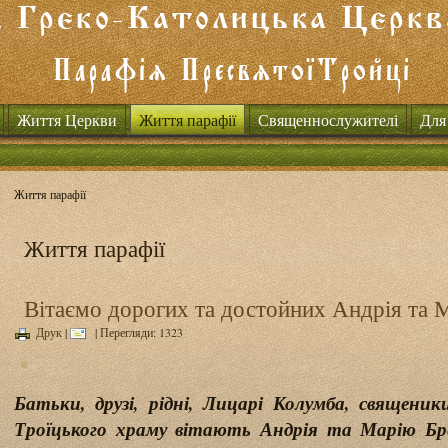
Життя Церкви
Життя парафії
Священнослужителі
Для
Життя парафії
Життя парафії
Вітаємо дорогих та достойних Андрія та 
Друк
|
| Перегляди: 1323
Батьки, друзі, рідні, Лицарі Колумба, священи
Троїцького храму вітають Андрія та Марію Бр