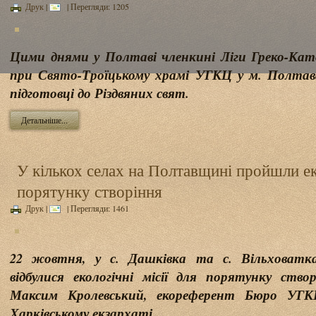
Друк
|
| Перегляди: 1205
Цими днями у Полтаві членкині Ліги Греко-Кат
при Свято-Троїцькому храмі УГКЦ у м. Полтав
підготовці до Різдвяних свят.
Детальніше...
У кількох селах на Полтавщині пройшли еко
порятунку створіння
Друк
|
| Перегляди: 1461
22 жовтня, у с. Дашківка та с. Вільховатк
відбулися екологічні місії для порятунку ство
Максим Кролевський, екореферент Бюро УГКЦ
Харківському екзархаті.