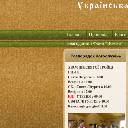
Головна
Проповіді
Блоги
Благодійний Фонд "Всесвіт"
Розпорядок богослужінь
ХРАМ ПРЕСВЯТОЇ ТРОЙЦІ
ПН.-ПТ.
Свята Літургія о 18.00
Вечірня о 19.00
СБ. - Свята Літургія о 10.00
Вечірня о 17.00
НД.
- УТРЕНЯ о 09.00
СВЯТА ЛІТУРГІЯ о
10.00
Катехизація для дітей 11.30