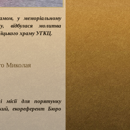
амом, у меморіальному
у, відбулася молитва
оїцького храму УГКЦ.
го Миколая
і місії для порятунку
ький, екореферент Бюро