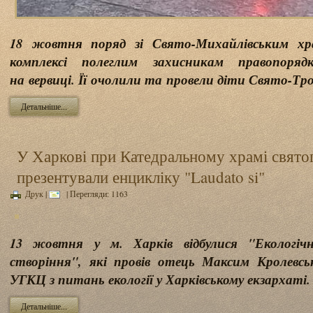
18 жовтня поряд зі Свято-Михайлівським хр
комплексі полеглим захисникам правопорядк
на вервиці. Її очолили та провели діти Свято-Тр
Детальніше...
У Харкові при Катедральному храмі свято
презентували енцикліку "Laudato si"
Друк
|
| Перегляди: 1163
13 жовтня у м. Харків відбулися "Екологічн
створіння", які провів отець Максим Кролевс
УГКЦ з питань екології у Харківському екзархаті.
Детальніше...