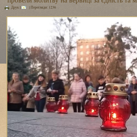
Друк
|
| Перегляди: 1236