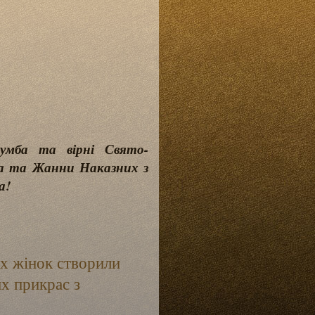
лумба та вірні Свято-
а та Жанни Наказних з
а!
их жінок створили
х прикрас з