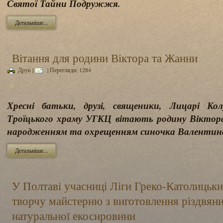
Святої Тайни Подружжя.
Детальніше...
Вітання для родини Віктора та Жанни
Друк
|
| Перегляди: 1284
Хресні батьки, друзі, священики, Лицарі Ко
Троїцького храму УГКЦ вітають родину Віктор
народженням та охрещенням синочка Валентин
Детальніше...
У Полтаві учасниці Ліги Греко-Католицьк
творчу майстерню з виготовлення різдвяни
натуральної екосировини