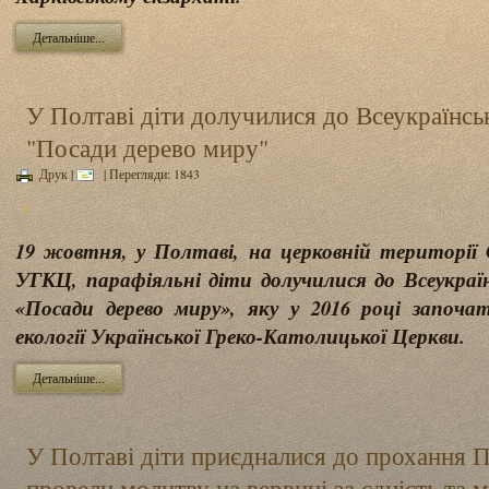
Детальніше...
У Полтаві діти долучилися до Всеукраїнськ
"Посади дерево миру"
Друк
|
| Перегляди: 1843
19 жовтня, у Полтаві, на церковній території 
УГКЦ, парафіяльні діти долучилися до Всеукраїнс
«Посади дерево миру», яку у 2016 році започ
екології Української Греко-Католицької Церкви.
Детальніше...
У Полтаві діти приєдналися до прохання 
провели молитву на вервиці за єдність та м