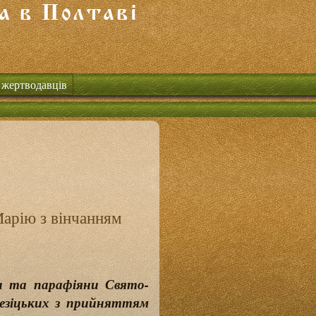
 жертводавців
Марію з вінчанням
ки та парафіяни Свято-
езіцьких з прийняттям