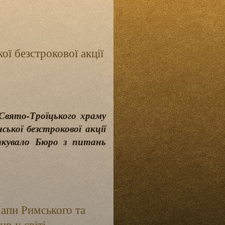
ої безстрокової акції
Свято-Троїцького храму
ької безстрокової акції
аткувало Бюро з питань
Папи Римського та
ир у світі