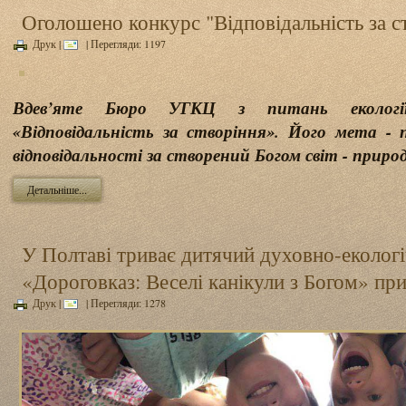
Оголошено конкурс "Відповідальність за с
Друк
|
| Перегляди: 1197
Вдев’яте Бюро УГКЦ з питань екології
«Відповідальність за створіння». Його мета - 
відповідальності за створений Богом світ - природ
Детальніше...
У Полтаві триває дитячий духовно-екологі
«Дороговказ: Веселі канікули з Богом» п
Друк
|
| Перегляди: 1278