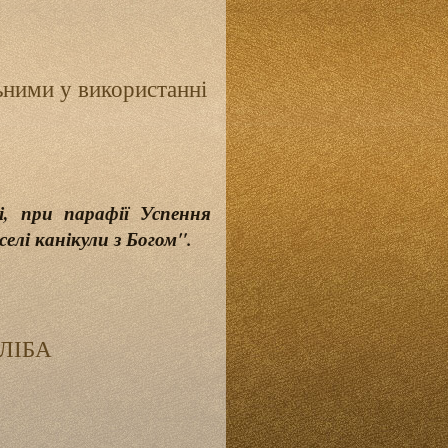
ьними у використанні
, при парафії Успення
елі канікули з Богом".
ГЛІБА