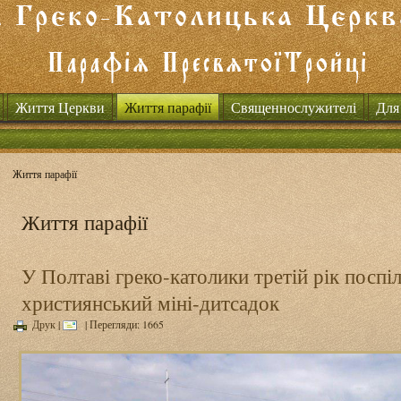
Життя Церкви
Життя парафії
Священнослужителі
Для
Життя парафії
Життя парафії
У Полтаві греко-католики третій рік поспі
християнський міні-дитсадок
Друк
|
| Перегляди: 1665