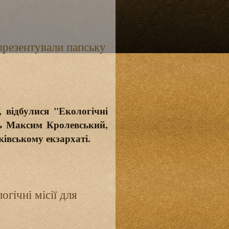
презентували папську
 відбулися "Екологічні
ець Максим Кролевський,
івському екзархаті.
гічні місії для