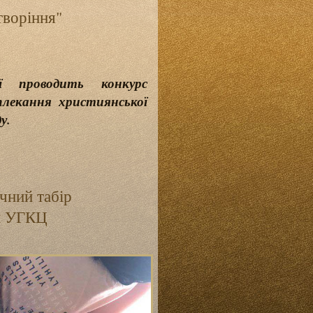
творіння"
 проводить конкурс
плекання християнської
у.
чний табір
ри УГКЦ