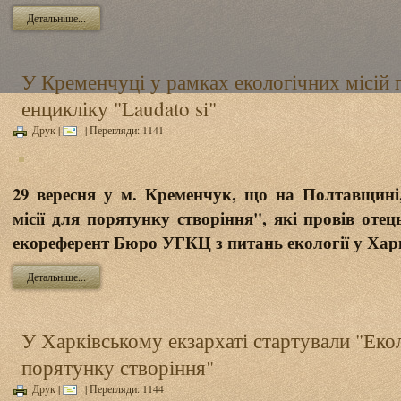
Детальніше...
У Кременчуці у рамках екологічних місій 
енцикліку "Laudato si"
Друк
|
| Перегляди: 1141
29 вересня у м. Кременчук, що на Полтавщині,
місії для порятунку створіння", які провів от
екореферент Бюро УГКЦ з питань екології у Харк
Детальніше...
У Харківському екзархаті стартували "Еколо
порятунку створіння"
Друк
|
| Перегляди: 1144