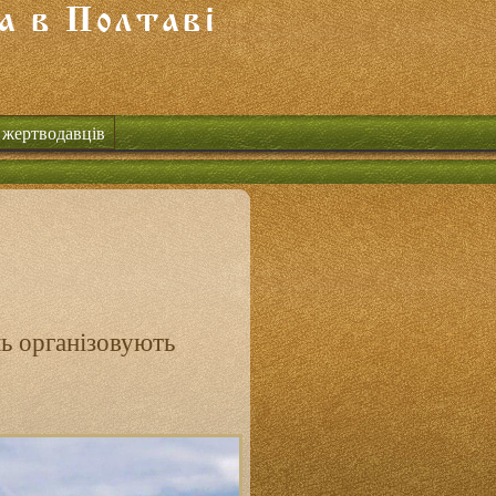
 жертводавців
ль організовують