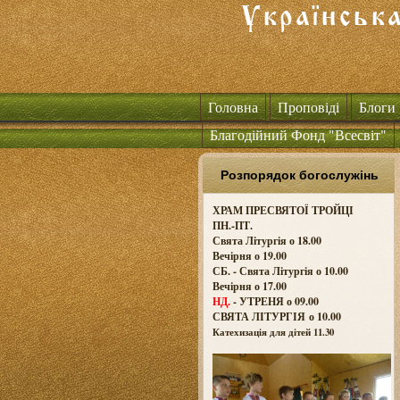
Головна
Проповіді
Блоги
Благодійний Фонд "Всесвіт"
Розпорядок богослужінь
ХРАМ ПРЕСВЯТОЇ ТРОЙЦІ
ПН.-ПТ.
Свята Літургія о 18.00
Вечірня о 19.00
СБ. - Свята Літургія о 10.00
Вечірня о 17.00
НД.
- УТРЕНЯ о 09.00
СВЯТА ЛІТУРГІЯ о
10.00
Катехизація для дітей 11.30