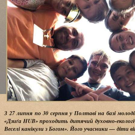
З 27 липня по 30 серпня у Полтаві на базі мол
«Дзиґа HUB» проходить дитячий духовно-екологі
Веселі канікули з Богом». Його учасники — діти вік