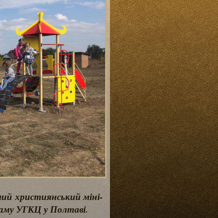
чий християнський міні-
раму УГКЦ у Полтаві.