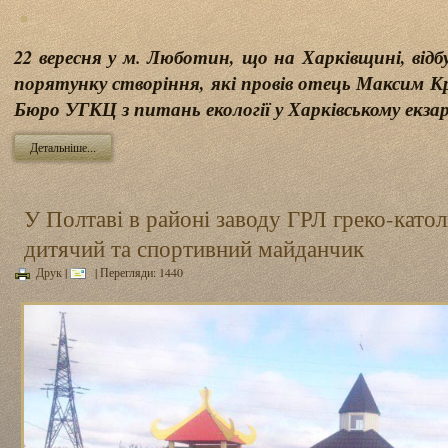
22 вересня у м. Люботин, що на Харківщині, відбул
порятунку створіння, які провів отець Максим К
Бюро УГКЦ з питань екології у Харківському екза
Детальніше...
У Полтаві в районі заводу ГРЛ греко-като
дитячий та спортивний майданчик
Друк
|
| Перегляди: 1440