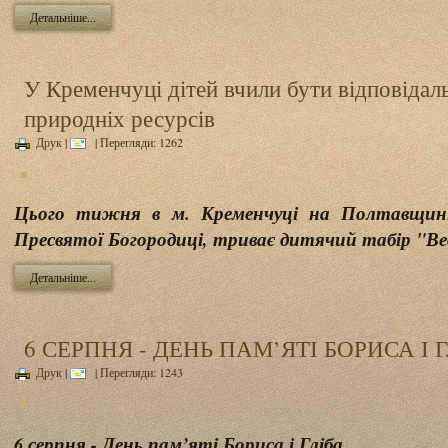
Детальніше...
У Кременчуці дітей вчили бути відповідал
природніх ресурсів
Друк
|
| Перегляди: 1262
Цього тижня в м. Кременчуці на Полтавщині
Пресвятої Богородиці, триває дитячий табір "Вес
Детальніше...
6 СЕРПНЯ - ДЕНЬ ПАМ’ЯТІ БОРИСА І 
Друк
|
| Перегляди: 1243
6 серпня - День пам’яті Бориса і Гліба.