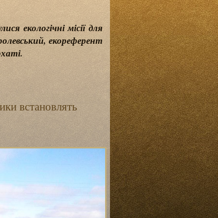
ися екологічні місії для
ролевський, екореферент
рхаті.
лики встановлять