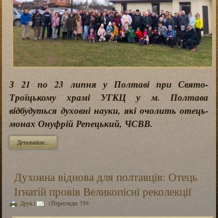
З 21 по 23 липня у Полтаві при Свято-
Троїцькому храмі УГКЦ у м. Полтава
відбудуться духовні науки, які очолить отець-
монах Онуфрій Репецький, ЧСВВ.
Детальніше...
Духовна віднова для полтавців: Отець
Ігнатій провів Великопісні реколекції
Друк
|
| Перегляди: 759