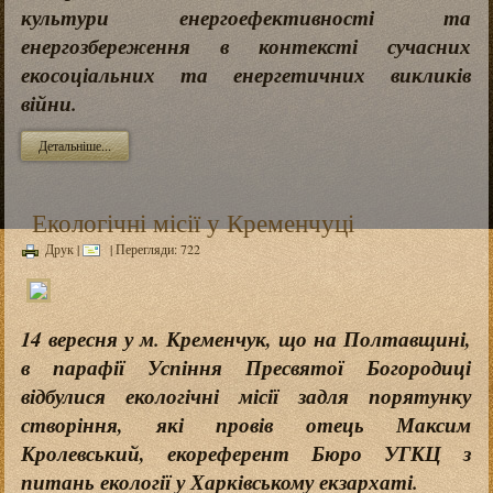
культури енергоефективності та
енергозбереження в контексті сучасних
екосоціальних та енергетичних викликів
війни.
Детальніше...
Екологічні місії у Кременчуці
Друк
|
| Перегляди: 722
14 вересня у м. Кременчук, що на Полтавщині,
в парафії Успіння Пресвятої Богородиці
відбулися екологічні місії задля порятунку
створіння, які провів отець Максим
Кролевський, екореферент Бюро УГКЦ з
питань екології у Харківському екзархаті.