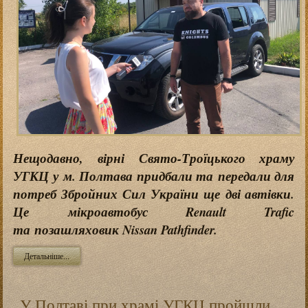
Нещодавно, вірні Свято-Троїцького храму
УГКЦ у м. Полтава придбали та передали для
потреб Збройних Сил України ще дві автівки.
Це мікроавтобус Renault Trafic
та позашляховик Nissan Pathfinder.
Детальніше...
У Полтаві при храмі УГКЦ пройшли