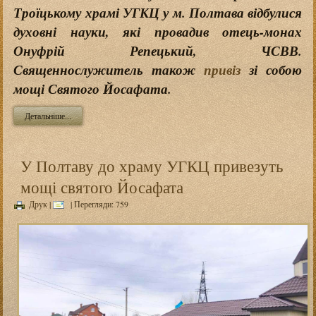
Троїцькому храмі УГКЦ у м. Полтава відбулися
духовні науки, які провадив отець-монах
Онуфрій Репецький, ЧСВВ.
Священнослужитель також
привіз
зі собою
мощі Святого Йосафата.
Детальніше...
У Полтаву до храму УГКЦ привезуть
мощі святого Йосафата
Друк
|
| Перегляди: 759