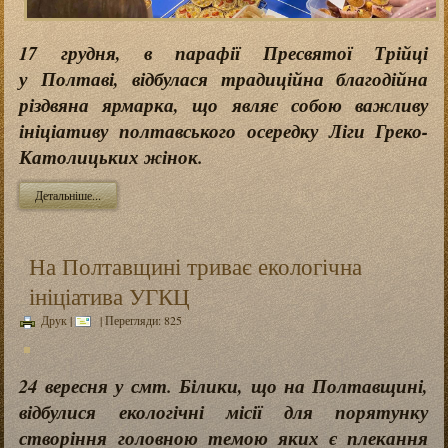
17 грудня, в парафії Пресвятої Трійці
у Полтаві, відбулася традиційна благодійна
різдвяна ярмарка, що являє собою важливу
ініціативу полтавського осередку Ліги Греко-
Католицьких жінок.
Детальніше...
На Полтавщині триває екологічна
ініціатива УГКЦ
Друк
|
| Перегляди: 825
24 вересня у смт. Білики, що на Полтавщині,
відбулися екологічні місії для порятунку
створіння головною темою яких є плекання