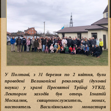
У Полтаві, з 31 березня по 2 квітня, були
проведені Великопісні реколекції (духовні
науки) у храмі Пресвятої Трійці УГКЦ.
Лектором заходів був отець Ігнатій
Москалюк, священнослужитель, монах,
настоятель Василіянського монастиря