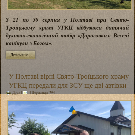
З 21 по 30 серпня у Полтаві при Свято-
Троїцькому храмі УГКЦ відбувався дитячий
духовно-екологічний табір «Дороговказ: Веселі
канікули з Богом».
Детальніше...
У Полтаві вірні Свято-Троїцького храму
УГКЦ передали для ЗСУ ще дві автівки
Друк
|
| Перегляди: 794