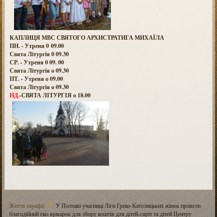
КАПЛИЦЯ МВС СВЯТОГО АРХИСТРАТИГА МИХАЇЛА
ПН. - Утреня 0 09.00
Свята Літургія 0 09.30
СР. - Утреня 0 09. 00
Свята Літургія о 09.30
ПТ. - Утреня о 09.00
Свята Літургія о 09.30
НД.
-СВЯТА ЛІТУРГІЯ о 18.00
Життя парафії
У Полтаві учасниці Ліги Греко-Католицьких жінок провели
благодійний еко-ярмарок для збору коштів для дітей-сиріт та дітей Центру