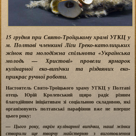
15 грудня при Свято-Троїцькому храмі УГКЦ у
м. Полтаві членкині Ліги Греко-католицьких
жінок та молодіжна спільнота «Українська
молодь — Христові» провели ярмарок
кулінарної еко-випічки та різдвяних еко-
прикрас ручної роботи.
Настоятель Свято-Троїцького храму УГКЦ у Полтаві
отець Юрій Кролевський щиро радіє різним
благодійним ініціативам зі соціальною складовою, які
організовують полтавські парафіяни вже не вперше
цього року:
— Цього року, окрім кулінарної випічки, наші жінки
створили ще творчу майстерню з виготовлення