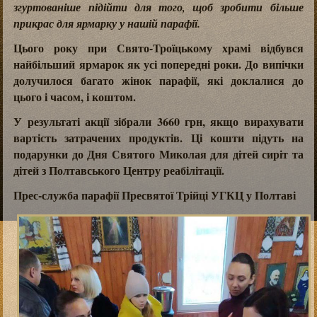
згуртованіше підійти для того, щоб зробити більше
прикрас для ярмарку у нашій парафії.
Цього року при Свято-Троїцькому храмі відбувся
найбільший ярмарок як усі попередні роки. До випічки
долучилося багато жінок парафії, які доклалися до
цього і часом, і коштом.
У результаті акції зібрали 3660 грн, якщо вирахувати
вартість затрачених продуктів. Ці кошти підуть на
подарунки до Дня Святого Миколая для дітей сиріт та
дітей з Полтавського Центру реабілітації.
Прес-служба парафії Пресвятої Трійці УГКЦ у Полтаві