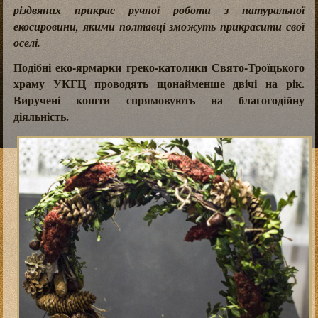
різдвяних прикрас ручної роботи з натуральної
екосировини, якими полтавці зможуть прикрасити свої
оселі.
Подібні еко-ярмарки греко-католики Свято-Троїцького
храму УКГЦ проводять щонайменше двічі на рік.
Виручені кошти спрямовують на благогодійну
діяльність.