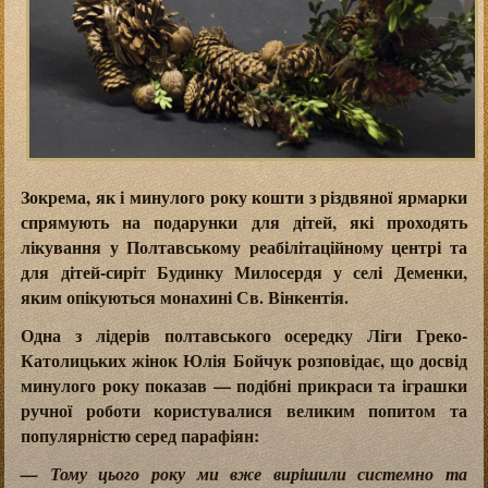
Зокрема, як і минулого року кошти з різдвяної ярмарки
спрямують на подарунки для дітей, які проходять
лікування у Полтавському реабілітаційному центрі та
для дітей-сиріт Будинку Милосердя у селі Деменки,
яким опікуються монахині Св. Вінкентія.
Одна з лідерів полтавського осередку Ліги Греко-
Католицьких жінок Юлія Бойчук розповідає, що досвід
минулого року показав — подібні прикраси та іграшки
ручної роботи користувалися великим попитом та
популярністю серед парафіян:
— Тому цього року ми вже вирішили системно та