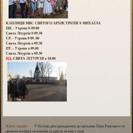
КАПЛИЦЯ МВС СВЯТОГО АРХИСТРАТИГА МИХАЇЛА
ПН. - Утреня 0 09.00
Свята Літургія 0 09.30
СР. - Утреня 0 09. 00
Свята Літургія о 09.30
ПТ. - Утреня о 09.00
Свята Літургія о 09.30
НД.
-СВЯТА ЛІТУРГІЯ о 18.00
Життя парафії
У Полтаві діти приєдналися до прохання Папи Римського та
провели молитву на вервиці за єдність та мир у світі