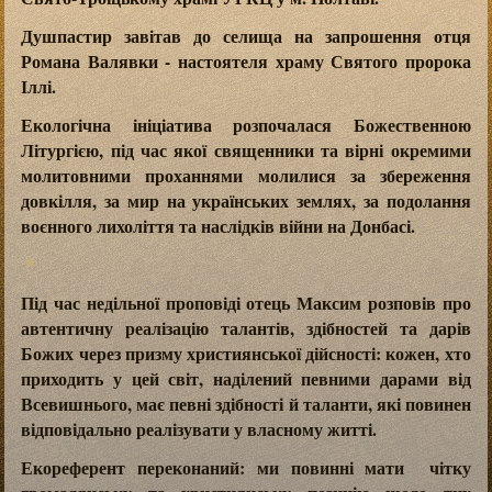
Душпастир завітав до селища на запрошення отця
Романа Валявки - настоятеля храму Святого пророка
Іллі.
Екологічна ініціатива розпочалася Божественною
Літургією, під час якої священники та вірні окремими
молитовними проханнями молилися за збереження
довкілля, за мир на українських землях, за подолання
воєнного лихоліття та наслідків війни на Донбасі.
Під час недільної проповіді отець Максим розповів про
автентичну реалізацію талантів, здібностей та дарів
Божих через призму християнської дійсності: кожен, хто
приходить у цей світ, наділений певними дарами від
Всевишнього, має певні здібності й таланти, які повинен
відповідально реалізувати у власному житті.
Екореферент переконаний: ми повинні мати чітку