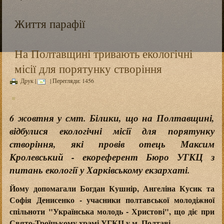
Життя парафії
На Полтавщині тривають екологічні
місії для порятунку створіння
Друк
|
| Перегляди: 1456
6 жовтня у смт. Білики, що на Полтавщині,
відбулися екологічні місії для порятунку
створіння, які провів отець Максим
Кролевський - екореферент Бюро УГКЦ з
питань екології у Харківському екзархаті.
Йому допомагали Богдан Кушнір, Ангеліна Кусик та
Софія Денисенко - учасники полтавської молодіжної
спільноти "Українська молодь - Христові", що діє при
Свято-Троїцькому храмі УГКЦ у м. Полтаві.