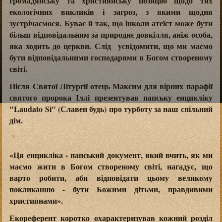
громадянську та християнську позицію щодо тих
екологічних викликів і загроз, з якими щодня
зустрічаємося. Буває й так, що інколи атеїст може бути
більш відповідальним за природнє довкілля, аніж особа,
яка ходить до церкви. Слід усвідомити, що ми маємо
бути відповідальними господарями в Богом створеному
світі.
Після Святої Літургії отець Максим для вірних парафії
святого пророка Іллі презентував папську енцикліку
"Laudato Si" (Славен будь) про турботу за наш спільний
дім.
«Ця енцикліка - папський документ, який вчить, як ми
маємо жити в Богом створеному світі, нагадує, що
варто робити, аби відповідати цьому великому
покликанню - бути Божими дітьми, правдивими
християнами».
Екореферент коротко охарактеризував кожний розділ