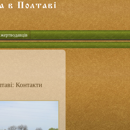
 жертводавців
таві: Контакти