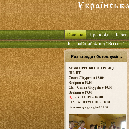
Головна
Проповіді
Блоги
Благодійний Фонд "Всесвіт"
Розпорядок богослужінь
ХРАМ ПРЕСВЯТОЇ ТРОЙЦІ
ПН.-ПТ.
Свята Літургія о 18.00
Вечірня о 19.00
СБ. - Свята Літургія о 10.00
Вечірня о 17.00
НД.
- УТРЕНЯ о 09.00
СВЯТА ЛІТУРГІЯ о
10.00
Катехизація для дітей 11.30