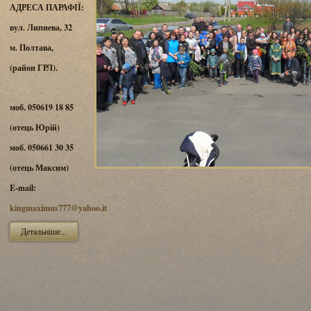
АДРЕСА ПАРАФІЇ:
вул. Липнева, 32
м. Полтава,
(район ГРЛ).
моб. 050619 18 85
(отець Юрій)
моб. 050661 30 35
(отець Максим)
E-mail:
kingmaximus777@yahoo.it
Детальніше...