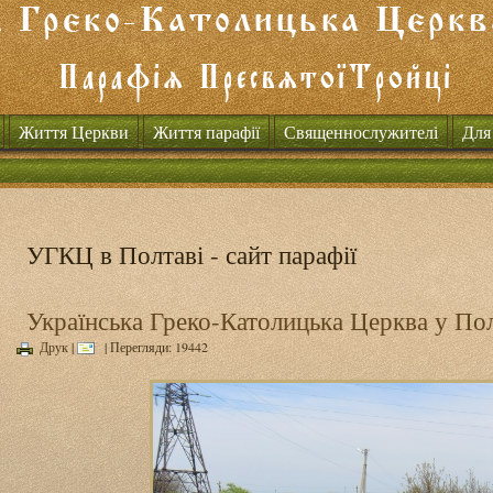
Життя Церкви
Життя парафії
Священнослужителі
Для
УГКЦ в Полтаві - сайт парафії
Українська Греко-Католицька Церква у Пол
Друк
|
| Перегляди: 19442