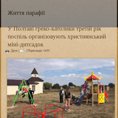
Життя парафії
У Полтаві греко-католики третій рік
поспіль організовують християнський
міні-дитсадок
Друк
|
| Перегляди: 1659