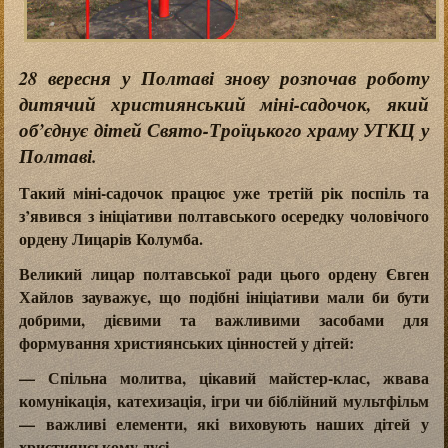
28 вересня у Полтаві знову розпочав роботу
дитячий християнський міні-садочок, який
об’єднує дітей Свято-Троїцького храму УГКЦ у
Полтаві.
Такий міні-садочок працює уже третій рік поспіль та
з’явився з ініціативи полтавського осередку чоловічого
ордену Лицарів Колумба.
Великий лицар полтавської ради цього ордену Євген
Хайлов зауважує, що подібні ініціативи мали би бути
добрими, дієвими та важливими засобами для
формування християнських цінностей у дітей:
— Спільна молитва, цікавий майстер-клас, жвава
комунікація, катехизація, ігри чи біблійний мультфільм
— важливі елементи, які виховують наших дітей у
християнському дусі.