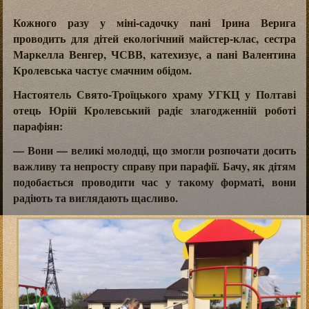
Кожного разу у міні-садочку пані Ірина Верига
проводить для дітей екологічний майстер-клас, сестра
Маркелла Венгер, ЧСВВ, катехизує, а пані Валентина
Кролевська частує смачним обідом.
Настоятель Свято-Троїцького храму УГКЦ у Полтаві
отець Юрій Кролевський радіє злагодженній роботі
парафіян:
— Вони — великі молодці, що змогли розпочати досить
важливу та непросту справу при парафії. Бачу, як дітям
подобається проводити час у такому форматі, вони
радіють та виглядають щасливо.