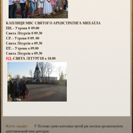
КАПЛИЦЯ МВС СВЯТОГО АРХИСТРАТИГА МИХАЇЛА
ПН. - Утреня 0 09.00
Свята Літургія 0 09.30
СР. - Утреня 0 09. 00
Свята Літургія о 09.30
ПТ. - Утреня о 09.00
Свята Літургія о 09.30
НД.
-СВЯТА ЛІТУРГІЯ о 18.00
Життя парафії
У Полтаві греко-католики третій рік поспіль організовують
християнський міні-дитсадок