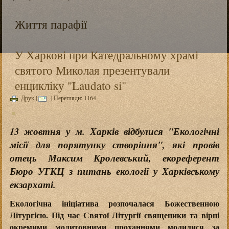
Життя парафії
У Харкові при Катедральному храмі
святого Миколая презентували
енцикліку "Laudato si"
Друк
|
| Перегляди: 1164
13 жовтня у м. Харків відбулися "Екологічні
місії для порятунку створіння", які провів
отець Максим Кролевський, екореферент
Бюро УГКЦ з питань екології у Харківському
екзархаті.
Екологічна ініціатива розпочалася Божественною
Літургією. Під час Святої Літургії священики та вірні
окремими молитовними проханнями молилися за