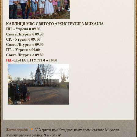
КАПЛИЦЯ МВС СВЯТОГО АРХИСТРАТИГА МИХАЇЛА
ПН. - Утреня 0 09.00
Свята Літургія 0 09.30
СР. - Утреня 0 09. 00
Свята Літургія о 09.30
ПТ. - Утреня о 09.00
Свята Літургія о 09.30
НД.
-СВЯТА ЛІТУРГІЯ о 18.00
Життя парафії
У Харкові при Катедральному храмі святого Миколая
презентували енцикліку "Laudato si"