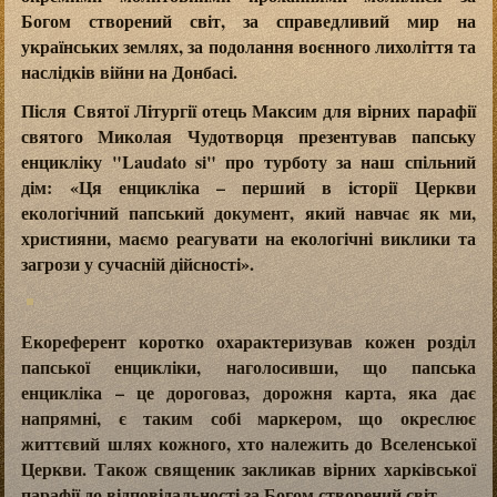
Богом створений світ, за справедливий мир на
українських землях, за подолання воєнного лихоліття та
наслідків війни на Донбасі.
Після Святої Літургії отець Максим для вірних парафії
святого Миколая Чудотворця презентував папську
енцикліку "Laudato si" про турботу за наш спільний
дім: «Ця енцикліка – перший в історії Церкви
екологічний папський документ, який навчає як ми,
християни, маємо реагувати на екологічні виклики та
загрози у сучасній дійсності».
Екореферент коротко охарактеризував кожен розділ
папської енцикліки, наголосивши, що папська
енцикліка – це дороговаз, дорожня карта, яка дає
напрямні, є таким собі маркером, що окреслює
життєвий шлях кожного, хто належить до Вселенської
Церкви. Також священик закликав вірних харківської
парафії до відповідальності за Богом створений світ.