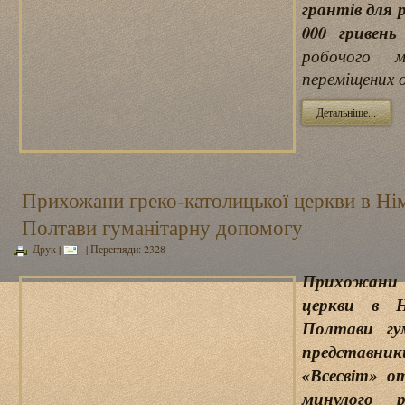
грантів для 
000 гривень
робочого м
переміщених о
Детальніше...
Прихожани греко-католицької церкви в Ні
Полтави гуманітарну допомогу
Друк
|
| Перегляди: 2328
Прихожани
церкви в Н
Полтави гум
представни
«Всесвіт» о
минулого 