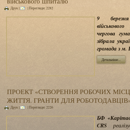
військового шпиталю
Друк
|
| Перегляди: 2282
9 березн
військовог
чергова гум
зібрала укра
громада з м.
Детальніше...
ПРОЕКТ «СТВОРЕННЯ РОБОЧИХ МІСЦ
ЖИТТЯ. ГРАНТИ ДЛЯ РОБОТОДАВЦІВ
Друк
|
| Перегляди: 2226
БФ «Карітас
CRS
реалі