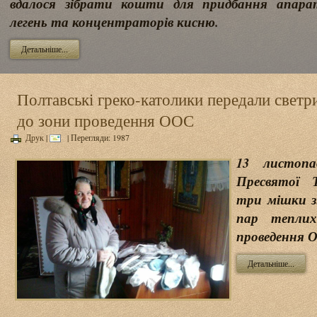
вдалося зібрати кошти для придбання апара
легень та концентраторів кисню.
Детальніше...
Полтавські греко-католики передали светр
до зони проведення ООС
Друк
|
| Перегляди: 1987
13 листоп
Пресвятої 
три мішки з
пар тепли
проведення 
Детальніше...