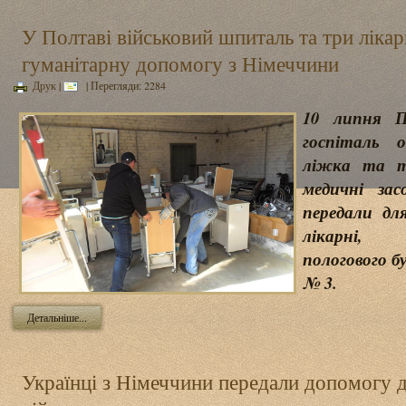
У Полтаві військовий шпиталь та три ліка
гуманітарну допомогу з Німеччини
Друк
|
| Перегляди: 2284
10 липня П
госпіталь 
ліжка та т
медичні за
передали дл
лікарні, 
пологового б
№ 3.
Детальніше...
Українці з Німеччини передали допомогу 