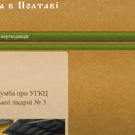
 жертводавців
олумба при УГКЦ
кої лікарні № 3