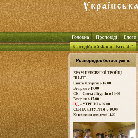
Головна
Проповіді
Блоги
Благодійний Фонд "Всесвіт"
Розпорядок богослужінь
ХРАМ ПРЕСВЯТОЇ ТРОЙЦІ
ПН.-ПТ.
Свята Літургія о 18.00
Вечірня о 19.00
СБ. - Свята Літургія о 10.00
Вечірня о 17.00
НД.
- УТРЕНЯ о 09.00
СВЯТА ЛІТУРГІЯ о
10.00
Катехизація для дітей 11.30