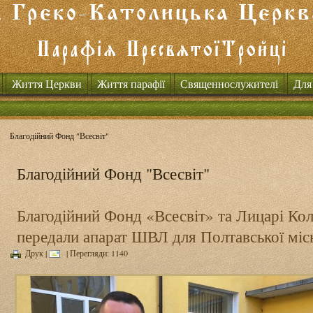
Життя Церкви
Життя парафії
Священнослужителі
Для
Благодійний Фонд "Всесвіт"
Благодійний Фонд "Всесвіт"
Благодійний Фонд «Всесвіт» та Лицарі К
передали апарат ШВЛ для Полтавської місь
Друк
|
| Перегляди: 1140