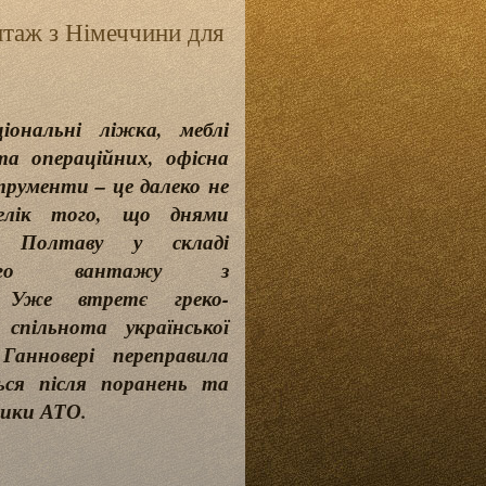
нтаж з Німеччини для
іональні ліжка, меблі
а операційних, офісна
трументи – це далеко не
елік того, що днями
 Полтаву у складі
рного вантажу з
. Уже втретє греко-
спільнота української
Ганновері переправила
ься після поранень та
ники АТО.