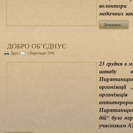
волонтер
медичних зак
Детальніше...
ДОБРО ОБ’ЄДНУЄ
Друк
|
| Перегляди: 2290
23 грудня в
штабу во
Пирятинщи
організації
організ
антитерор
Пирятинщин
дій“ було пе
учасникам А