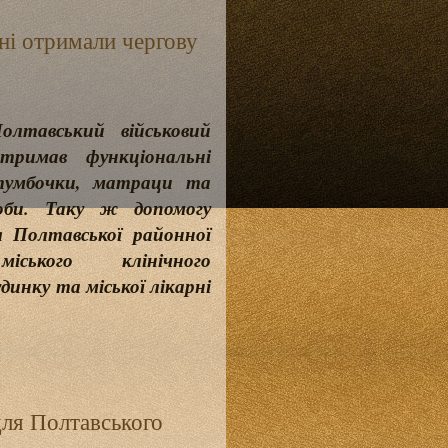
рні отримали чергову
олтавський військовий
отримав функціональні
умбочки, матраци та
соби. Таку ж допомогу
я Полтавської районної
міського клінічного
удинку та міської лікарні
для Полтавського