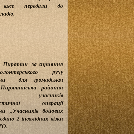
и вже передали до
ладів.
 м. Пирятин за сприяння
лонтерського руху
ни для громадської
 „Пирятинська районна
ація учасників
истичної операції
и „Учасників бойових
редано 2 інвалідних візки
ТО.