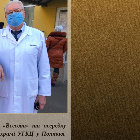
 «Всесвіт» та осередку
 храмі УГКЦ у Полтаві,