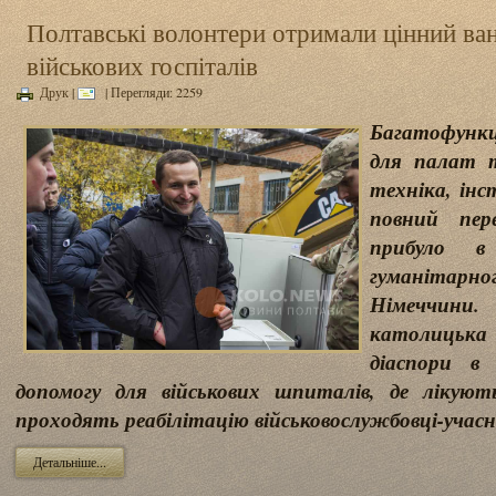
Полтавські волонтери отримали цінний ва
військових госпіталів
Друк
|
| Перегляди: 2259
Багатофункц
для палат т
техніка, інс
повний пер
прибуло в
гуманіта
Німеччини
католицька 
діаспори в 
допомогу для військових шпиталів, де лікуют
проходять реабілітацію військовослужбовці-учас
Детальніше...