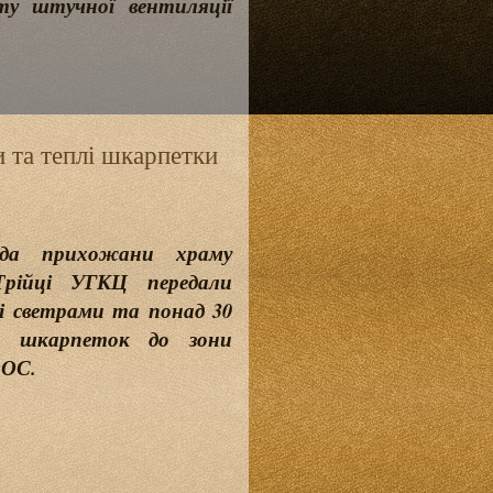
ту штучної вентиляції
и та теплі шкарпетки
ада прихожани храму
Трійці УГКЦ передали
і светрами та понад 30
х шкарпеток до зони
ООС.