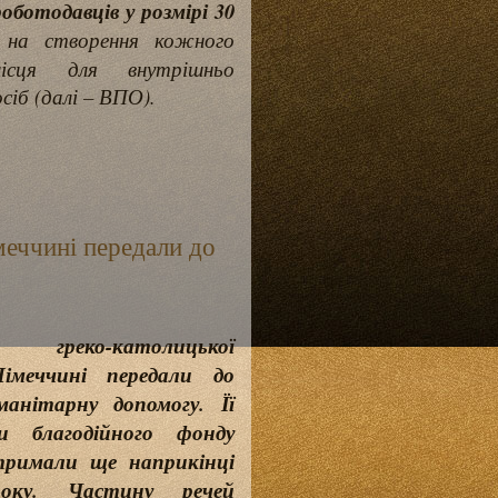
роботодавців у розмірі 30
на створення кожного
ісця для внутрішньо
сіб (далі – ВПО).
меччині передали до
 греко-католицької
імеччині передали до
анітарну допомогу. Її
ки благодійного фонду
тримали ще наприкінці
року. Частину речей