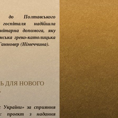
я до Полтавського
о госпіталя надійшла
анітарна допомога, яку
їнська греко-католицька
 Ганновер (Німеччина).
Ь ДЛЯ НОВОГО
»
 України»
за сприяння
зує
проект з надання