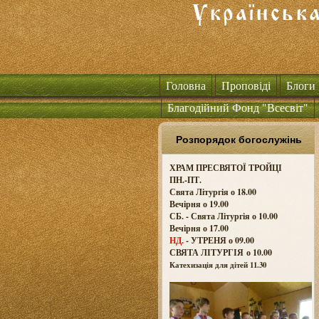
Головна
Проповіді
Блоги
Благодійний Фонд "Всесвіт"
Розпорядок богослужінь
ХРАМ ПРЕСВЯТОЇ ТРОЙЦІ
ПН.-ПТ.
Свята Літургія о 18.00
Вечірня о 19.00
СБ. - Свята Літургія о 10.00
Вечірня о 17.00
НД.
- УТРЕНЯ о 09.00
СВЯТА ЛІТУРГІЯ о
10.00
Катехизація для дітей 11.30