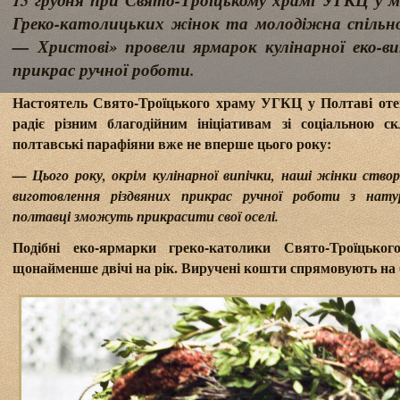
15 грудня при Свято-Троїцькому храмі УГКЦ у м
Греко-католицьких жінок та молодіжна спільн
— Христові» провели ярмарок кулінарної еко-ви
прикрас ручної роботи.
Настоятель Свято-Троїцького храму УГКЦ у Полтаві от
радіє різним благодійним ініціативам зі соціальною ск
полтавські парафіяни вже не вперше цього року:
— Цього року, окрім кулінарної випічки, наші жінки ств
виготовлення різдвяних прикрас ручної роботи з нату
полтавці зможуть прикрасити свої оселі.
Подібні еко-ярмарки греко-католики Свято-Троїцьк
щонайменше двічі на рік. Виручені кошти спрямовують на б