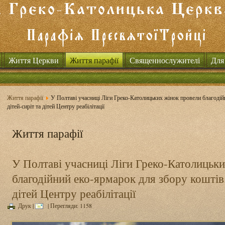
Життя Церкви
Життя парафії
Священнослужителі
Для
Життя парафії
У Полтаві учасниці Ліги Греко-Католицьких жінок провели благодій
дітей-сиріт та дітей Центру реабілітації
Життя парафії
У Полтаві учасниці Ліги Греко-Католицьк
благодійний еко-ярмарок для збору коштів 
дітей Центру реабілітації
Друк
|
| Перегляди: 1158