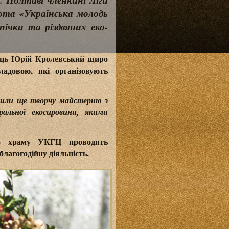
. Полтаві членкині Ліги
ота «Українська молодь
пічки та різдвяних еко-
ець Юрій Кролевський щиро
ладовою, які організовують
орили ще творчу майстерню з
ральної екосировини, якими
ого храму УКГЦ проводять
лагогодійну діяльність.