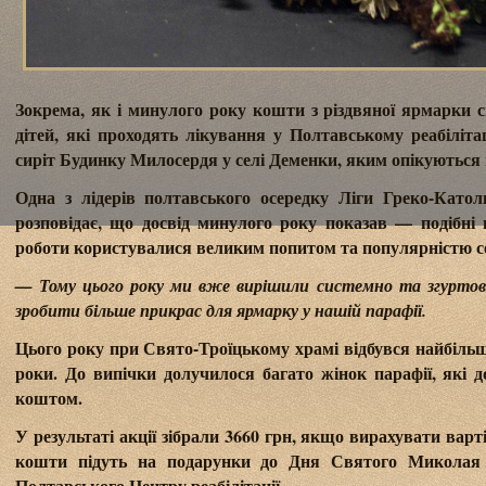
Зокрема, як і минулого року кошти з різдвяної ярмарки
дітей, які проходять лікування у Полтавському реабіліта
сиріт Будинку Милосердя у селі Деменки, яким опікуються 
Одна з лідерів полтавського осередку Ліги Греко-Кат
розповідає, що досвід минулого року показав — подібні
роботи користувалися великим попитом та популярністю с
— Тому цього року ми вже вирішили системно та згуртов
зробити більше прикрас для ярмарку у нашій парафії.
Цього року при Свято-Троїцькому храмі відбувся найбільш
роки. До випічки долучилося багато жінок парафії, які д
коштом.
У результаті акції зібрали 3660 грн, якщо вирахувати варт
кошти підуть на подарунки до Дня Святого Миколая д
Полтавського Центру реабілітації.