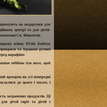
 спрямують на подарунки для
ційному центрі та для дітей-
монахині Св. Вінкентія.
олицьких жінок Юлія Бойчук
 прикраси та іграшки ручної
еред парафіян:
аніше підійти для того, щоб
ий ярмарок як усі попередні
оклалися до цього і часом, і
ість затрачених продуктів. Ці
ля дітей сиріт та дітей з