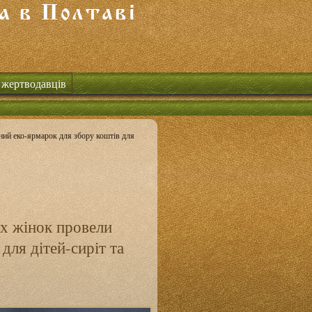
 жертводавців
ний еко-ярмарок для збору коштів для
их жінок провели
для дітей-сиріт та