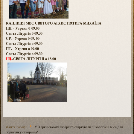
КАПЛИЦЯ МВС СВЯТОГО АРХИСТРАТИГА МИХАЇЛА
ПН. - Утреня 0 09.00
Свята Літургія 0 09.30
СР. - Утреня 0 09. 00
Свята Літургія о 09.30
ПТ. - Утреня о 09.00
Свята Літургія о 09.30
НД.
-СВЯТА ЛІТУРГІЯ о 18.00
Життя парафії
У Харківському екзархаті стартували "Екологічні місії для
порятунку створіння"