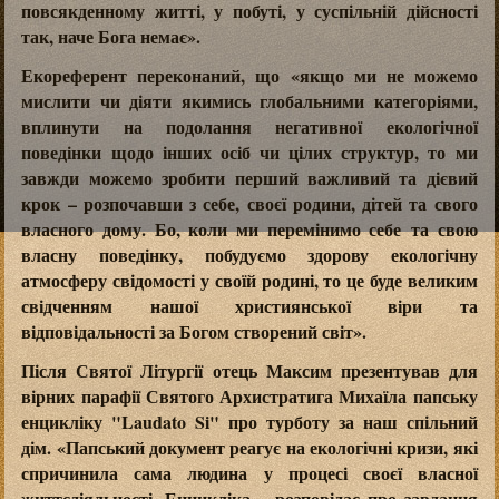
повсякденному житті, у побуті, у суспільній дійсності
так, наче Бога немає».
Екореферент переконаний, що «якщо ми не можемо
мислити чи діяти якимись глобальними категоріями,
вплинути на подолання негативної екологічної
поведінки щодо інших осіб чи цілих структур, то ми
завжди можемо зробити перший важливий та дієвий
крок – розпочавши з себе, своєї родини, дітей та свого
власного дому. Бо, коли ми перемінимо себе та свою
власну поведінку, побудуємо здорову екологічну
атмосферу свідомості у своїй родині, то це буде великим
свідченням нашої християнської віри та
відповідальності за Богом створений світ».
Після Святої Літургії отець Максим презентував для
вірних парафії Святого Архистратига Михаїла папську
енцикліку "Laudato Si" про турботу за наш спільний
дім. «Папський документ реагує на екологічні кризи, які
спричинила сама людина у процесі своєї власної
життєдіяльності. Енцикліка – розповідає про завдання