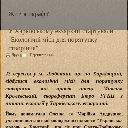
Життя парафії
У Харківському екзархаті стартували
"Екологічні місії для порятунку
створіння"
Друк
|
| Перегляди: 1144
22 вересня у м. Люботин, що на Харківщині,
відбулися екологічні місії для порятунку
створіння, які провів отець Максим
Кролевський, екореферент Бюро УГКЦ з
питань екології у Харківському екзархаті.
Йому допомагали Оленка та Марійка Андрушко,
учасниці полтавської молодіжної спільноти "Українська
молодь – Христові", що діє при Свято-Троїцькому