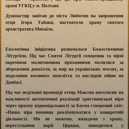
храмі УГКЦ у м. Полтаві.
Душпастир завітав до міста Люботин на запрошення
отця Ігора Табаки, настоятеля храму святого
архистратига Михаїла.
Екологічна ініціатива розпочалася Божественною
Літургією. Під час Святої Літургії священик та вірні
окремими молитовними проханнями молилися за
збереження довкілля, за мир на українських землях, за
подолання воєнного лихоліття та наслідків війни на
Донбасі.
Під час недільної проповіді отець Максим наголосив на
важливості автентичної реалізації християнської віри
через призму відповідальності за Богом створений світ:
«Наша віра повинна реалізовуватися у конкретній
діяльності. Ми не можемо, виходячи з храму,
переступаючи поріг Церкви, поводитися у