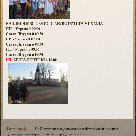
КАПЛИЦЯ МВС СВЯТОГО АРХИСТРАТИГА МИХАЇЛА
ПН. - Утреня 0 09.00
Свята Літургія 0 09.30
СР. - Утреня 0 09. 00
Свята Літургія о 09.30
ПТ. - Утреня о 09.00
Свята Літургія о 09.30
НД.
-СВЯТА ЛІТУРГІЯ о 18.00
Життя парафії
На Полтавщині за допомогою майстер-класів вчилися
відповідально використовувати природні ресурси