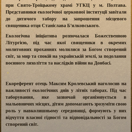
при Свято-Троїцькому храмі УГКЦ у м. Полтава.
Представники екологічної церковної інституції завітали
до дитячого табору на запрошення місцевого
священика отця Станіслава Б'ялковського.
Екологічна ініціатива розпочалася Божественною
Літургією, під час якої священики в окремих
молитовних проханнях молилися за Богом створений
світ, за мир та спокій на українській землі, за подолання
воєнного лихоліття та наслідків війни на Донбасі.
Екореферент отець Максим Кролевський наголосив на
важливості екологічних днів у літніх таборах. Під час
таборування, яке зазвичай організовується в
мальовничих місцях, дітям допомагають зрозуміти свою
роль у навколишньому середовищі, формують у них
відчуття власної гідності та відповідальності за Богом
створений світ.