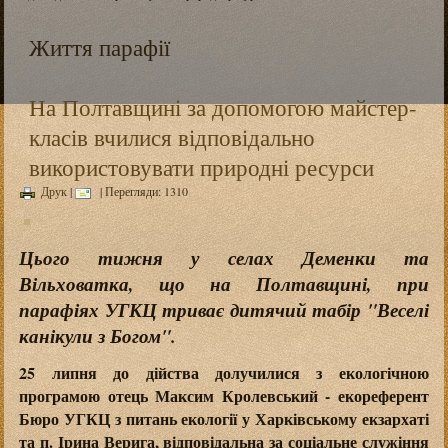
Життя парафії
На Полтавщині за допомогою майстер-
класів вчилися відповідально
використовувати природні ресурси
Друк
|
| Перегляди: 1310
Цього тижня у селах Деменки та
Вільховатка, що на Полтавщині, при
парафіях УГКЦ триває дитячий табір "Веселі
канікули з Богом".
25 липня до дійства долучилися з екологічною
програмою отець Максим Кролевський - екореферент
Бюро УГКЦ з питань екології у Харківському екзархаті
та п. Ірина Верига, відповідальна за соціальне служіння