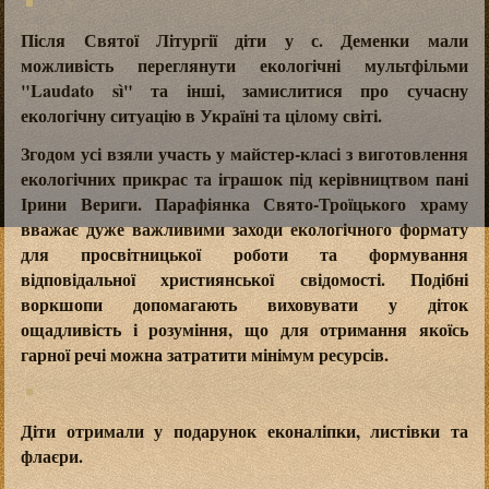
Після Святої Літургії діти у с. Деменки мали
можливість переглянути екологічні мультфільми
"Laudato sì" та інші, замислитися про сучасну
екологічну ситуацію в Україні та цілому світі.
Згодом усі взяли участь у майстер-класі з виготовлення
екологічних прикрас та іграшок під керівництвом пані
Ірини Вериги. Парафіянка Свято-Троїцького храму
вважає дуже важливими заходи екологічного формату
для просвітницької роботи та формування
відповідальної християнської свідомості. Подібні
воркшопи допомагають виховувати у діток
ощадливість і розуміння, що для отримання якоїсь
гарної речі можна затратити мінімум ресурсів.
Діти отримали у подарунок еконаліпки, листівки та
флаєри.