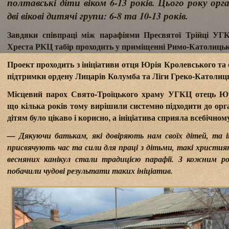
полтавські діти віком 6-13 років. Цього року ор
дві вікові дитячі групи: 6-8 та 10-13 років.
Завдяки співпраці між парафіями Пресвятої Трійці УГ
Хреста РКЦ табір проходить у приміщенні Римо-Католиць
Проект проходить з ініціативи отця Юрія Кролевського та
підтримки ордену Лицарів Колумба та Ліги Греко-Католиць
Місцевий парох Свято-Троїцького храму УГКЦ отець Юр
що кілька років тому вирішили системно підходити до орга
дітям було цікаво і корисно, а ініціатива сприяла всебічно
— Дякуючи батькам, які довіряють нам своїх дітей, та і
присвячують час та сили для праці з дітьми, такі християн
весняних канікул стали традицією парафії. З кожним р
побачили чудові результати таких ініціатив.