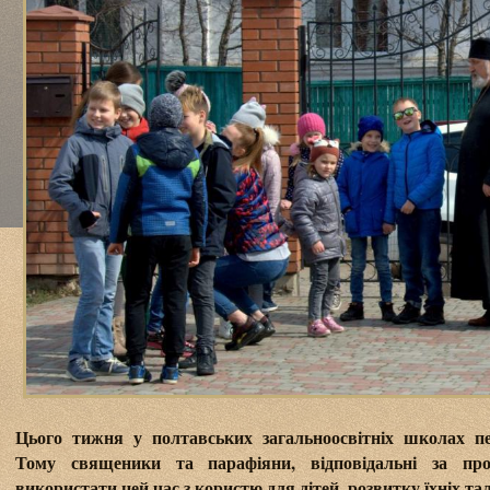
Цього тижня у полтавських загальноосвітніх школах пер
Тому священики та парафіяни, відповідальні за про
використати цей час з користю для дітей, розвитку їхніх тал