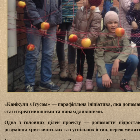
«Канікули з Ісусом» — парафіяльна ініціатива, яка допомаг
стати креативнішими та винахідливішими.
Одна з головних цілей проекту — допомогти підроста
розуміння християнських та суспільних істин, переосмилит