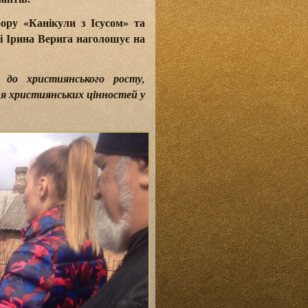
бору «Канікули з Ісусом» та
і Ірина Верига наголошує на
до християнського росту,
я християнських цінностей у