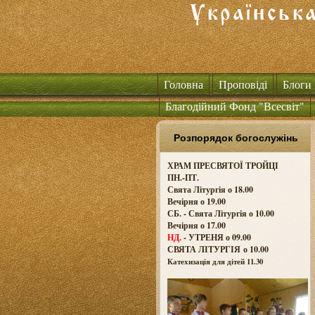
Головна
Проповіді
Блоги
Благодійний Фонд "Всесвіт"
Розпорядок богослужінь
ХРАМ ПРЕСВЯТОЇ ТРОЙЦІ
ПН.-ПТ.
Свята Літургія о 18.00
Вечірня о 19.00
СБ. - Свята Літургія о 10.00
Вечірня о 17.00
НД.
- УТРЕНЯ о 09.00
СВЯТА ЛІТУРГІЯ о
10.00
Катехизація для дітей 11.30