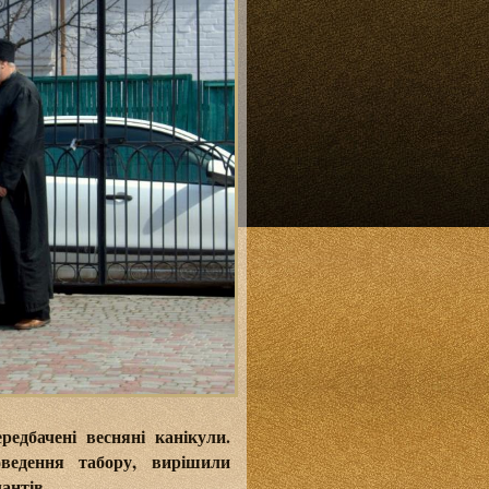
едбачені весняні канікули.
ведення табору, вирішили
антів.