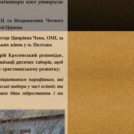
ганізатори вже утворили
КЦ та Воздвиження Чесного
кої Церкви.
 отця Ципріяна Чопа, ОМІ, за
ких жінок у м. Полтава
ій Кролевський розповідає,
нізації дитячих таборів, щоб
му християнському розвитку:
ніціативним парафіянам, які
ські табори у часі осінніх та
оком діти підростають і ми