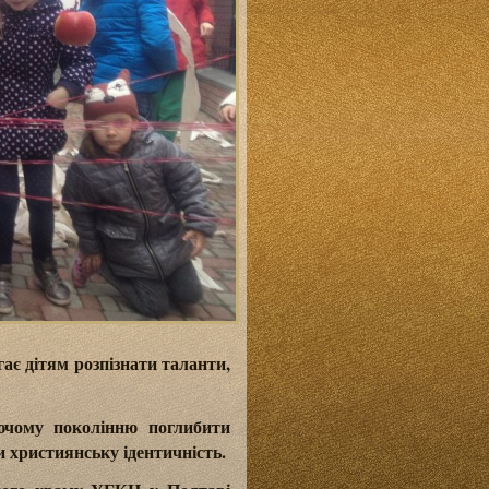
ає дітям розпізнати таланти,
ючому поколінню поглибити
и християнську ідентичність.