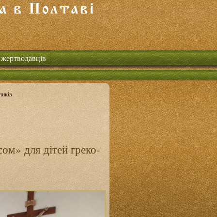
 жертводавців
ликів
сом» для дітей греко-