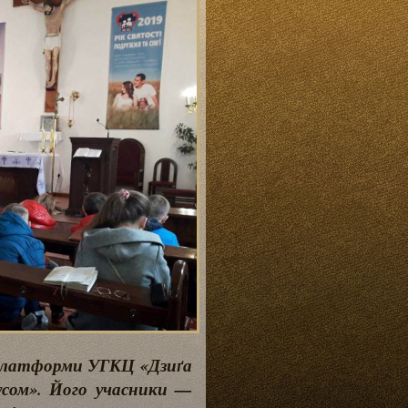
ї платформи УГКЦ «Дзиґа
усом». Його учасники —