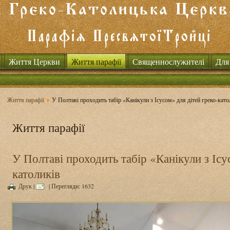
Життя Церкви
Життя парафії
Священнослужителі
Для
Життя парафії
У Полтаві проходить табір «Канікули з Ісусом» для дітей греко-като
Життя парафії
У Полтаві проходить табір «Канікули з Ісу
католиків
Друк
|
| Перегляди: 1632