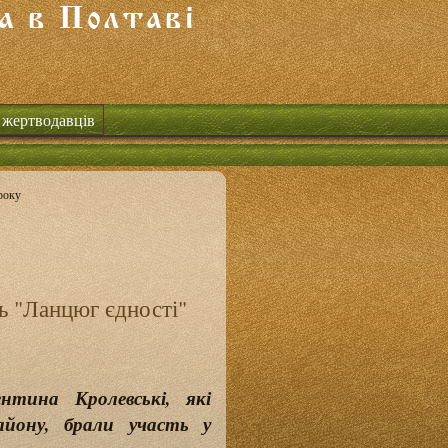
 жертводавців
року
ь "Ланцюг єдності"
ина Кролевські, які
йону, брали участь у