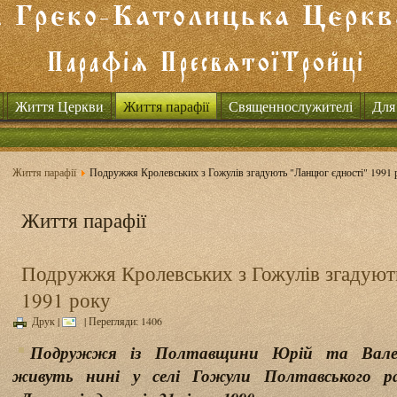
Життя Церкви
Життя парафії
Священнослужителі
Для
Життя парафії
Подружжя Кролевських з Гожулів згадують "Ланцюг єдності" 1991 
Життя парафії
Подружжя Кролевських з Гожулів згадуют
1991 року
Друк
|
| Перегляди: 1406
Подружжя із Полтавщини Юрій та Валент
живуть нині у селі Гожули Полтавського ра