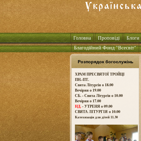
Головна
Проповіді
Блоги
Благодійний Фонд "Всесвіт"
Розпорядок богослужінь
ХРАМ ПРЕСВЯТОЇ ТРОЙЦІ
ПН.-ПТ.
Свята Літургія о 18.00
Вечірня о 19.00
СБ. - Свята Літургія о 10.00
Вечірня о 17.00
НД.
- УТРЕНЯ о 09.00
СВЯТА ЛІТУРГІЯ о
10.00
Катехизація для дітей 11.30