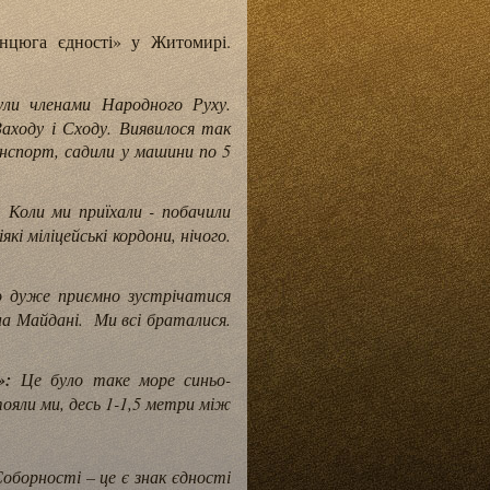
нцюга єдності» у Житомирі.
ули членами Народного Руху.
аходу і Сходу. Виявилося так
нспорт, садили у машини по 5
:
Коли ми приїхали - побачили
кі міліцейські кордони, нічого.
о дуже приємно зустрічатися
 на Майдані. Ми всі браталися.
»:
Це було таке море синьо-
тояли ми, десь 1-1,5 метри між
оборності – це є знак єдності