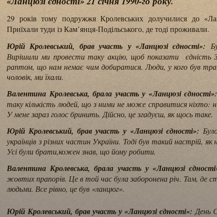
«Ланцюзі єдності» 21 січня 1990-го року.
29 років тому подружжя Кролевських долучилися до «Ла
Приїхали туди із Кам’янця-Подільського, де тоді проживали.
Юрій Кролевський, брав участь
у «Ланцюзі єдності»:
Б
Вирішили ми провести таку акцію, щоб показати єдність З
раптом, що нам немає чим добиратися. Люди, у кого був тра
чоловік, ми їхали.
Валентина Кролевська, брала участь у «Ланцюзі єдності»
таку кількість людей, що з ними не може справитися ніхто: нія
У мене зараз голос бринить. Дійсно, це згадуєш, як щось таке.
Юрій Кролевський, брав участь
у «Ланцюзі єдності»:
Бул
українців з різних частин України. Тоді був такий настрій, як
Усі були брати,кожен знав, що йому робити.
Валентина Кролевська, брала участь у «Ланцюзі єдності
жовтих прапорів. Це в той час була заборонена річ
.
Там, де с
людьми. Все рівно, це був «ланцюг».
Юрій Кролевський, брав участь
у «Ланцюзі єдності»:
День С