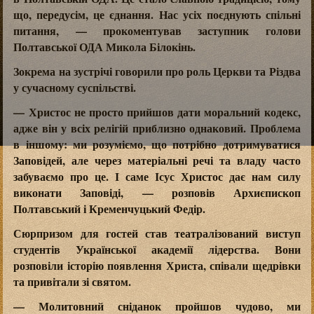
що, передусім, це єднання. Нас усіх поєднують спільні
питання, — прокоментував заступник голови
Полтавської ОДА Микола Білокінь.
Зокрема на зустрічі говорили про роль Церкви та Різдва
у сучасному суспільстві.
— Христос не просто прийшов дати моральний кодекс,
адже він у всіх релігій приблизно однаковий. Проблема
в іншому: ми розуміємо, що потрібно дотримуватися
Заповідей, але через матеріальні речі та владу часто
забуваємо про це. І саме Ісус Христос дає нам силу
виконати Заповіді, — розповів Архиєпископ
Полтавський і Кременчуцький Федір.
Сюрпризом для гостей став театралізований виступ
студентів Української академії лідерства. Вони
розповіли історію появлення Христа, співали щедрівки
та привітали зі святом.
— Молитовний сніданок пройшов чудово, ми