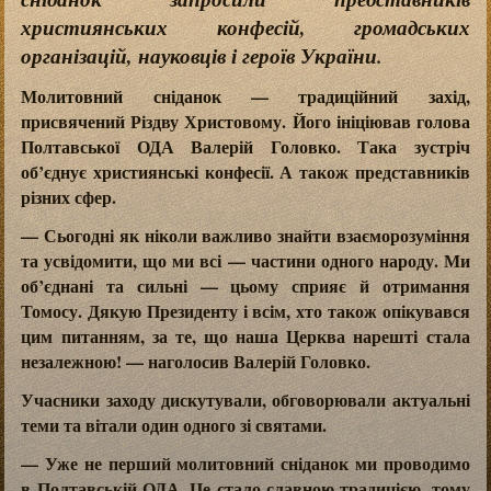
християнських конфесій, громадських
організацій, науковців і героїв України.
Молитовний сніданок — традиційний захід,
присвячений Різдву Христовому. Його ініціював голова
Полтавської ОДА Валерій Головко. Така зустріч
об’єднує християнські конфесії. А також представників
різних сфер.
— Сьогодні як ніколи важливо знайти взаєморозуміння
та усвідомити, що ми всі — частини одного народу. Ми
об’єднані та сильні — цьому сприяє й отримання
Томосу. Дякую Президенту і всім, хто також опікувався
цим питанням, за те, що наша Церква нарешті стала
незалежною! — наголосив Валерій Головко.
Учасники заходу дискутували, обговорювали актуальні
теми та вітали один одного зі святами.
— Уже не перший молитовний сніданок ми проводимо
в Полтавській ОДА. Це стало славною традицією, тому