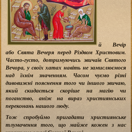
й Вечір
або Свята Вечеря перед Різдвом Христовим.
Часто-густо, дотримуючись звичаїв Святого
Вечора, у своїх хатах навіть не замислюємося
над їхнім значенням. Часом чуємо різні
дивовижні пояснення того чи іншого звичаю,
який скидається скоріше на магію чи
поганство, аніж на вираз християнських
переконань нашого люду.
Тож спробуймо пригадати християнське
тлумачення того, що майже кожен з нас