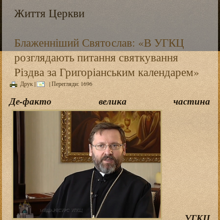
Життя Церкви
Блаженніший Святослав: «В УГКЦ
розглядають питання святкування
Різдва за Григоріанським календарем»
Друк
|
| Перегляди: 1696
Де-факто велика частина
УГКЦ