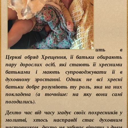
ить в
Церкві обряд Хрещення, її батьки обирають
пару дорослих осіб, які стають її хресними
батьками і мають супроводжувати її в
духовному зростанні. Однак не всі хресні
батьки добре розуміють ту роль, яка на них
покладена (а точніше: на яку вони самі
погодились).
Дехто час від часу згадує своїх похресників у
молитві, хтось насправді стає духовним
наставником, дехто не забуває вітати з днем