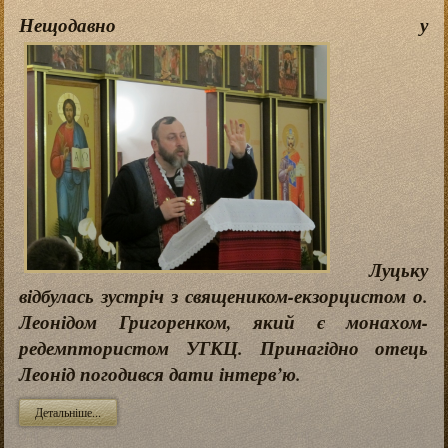
Нещодавно у
Луцьку
відбулась зустріч з священиком-екзорцистом о.
Леонідом Григоренком, який є монахом-
редемптористом УГКЦ. Принагідно отець
Леонід погодився дати інтерв’ю.
Детальніше...