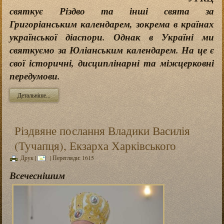
святкує Різдво та інші свята за
Григоріанським календарем, зокрема в країнах
української діаспори. Однак в Україні ми
святкуємо за Юліанським календарем. На це є
свої історичні, дисциплінарні та міжцерковні
передумови.
Детальніше...
Різдвяне послання Владики Василія
(Тучапця), Екзарха Харківського
Друк
|
| Перегляди: 1615
Всечеснішим