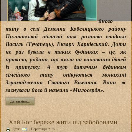
йного
типу в селі Деменки Кобеляцького району
Полтавської області нам розповів владика
Василь (Тучапець), Екзарх Харківський. Доти
не раз бувала в таких будинках – це, як
правило, родина, що взяла на виховання дітей
із притулку. А тут дитячим будинком
сімейного типу опікуються монахині
Згромадження Святого Вікентія. Вони ж
заснували його й назвали «Милосердя».
Детальніше...
Хай Бог береже жити під забобонами
Друк
|
| Перегляди: 2197