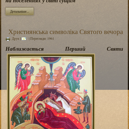
на поселеннях у світі сущим
Детальніше...
Християнська символіка Святого вечора
Друк
|
| Перегляди: 1961
Наближається Перший Святи