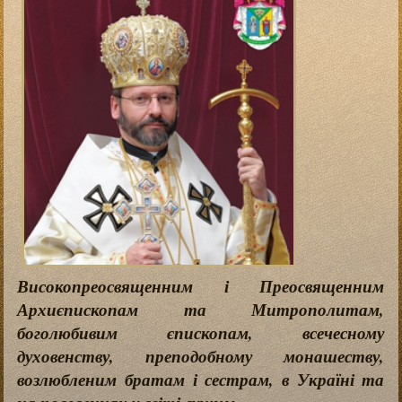
Високопреосвященним і Преосвященним
Архиєпископам та Митрополитам,
боголюбивим єпископам, всечесному
духовенству, преподобному монашеству,
возлюбленим братам і сестрам, в Україні та