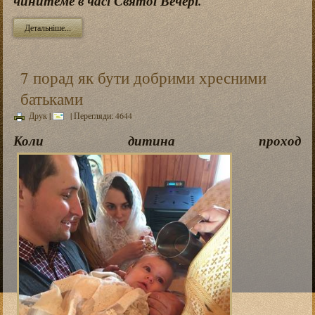
чинитеме в часі Святої Вечері.
Детальніше...
7 порад як бути добрими хресними
батьками
Друк
|
| Перегляди: 4644
Коли дитина проход