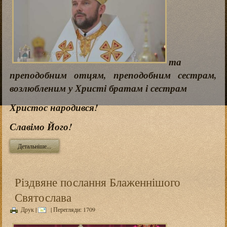
та
преподобним отцям, преподобним сестрам,
возлюбленим у Христі братам і сестрам
Христос народився!
Славімо Його!
Детальніше...
Різдвяне послання Блаженнішого
Святослава
Друк
|
| Перегляди: 1709