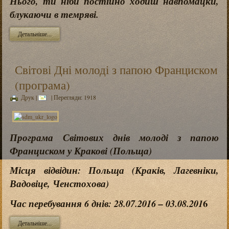
Нього, ти ніби постійно ходиш навпомацки,
блукаючи в темряві.
Детальніше...
Світові Дні молоді з папою Франциском
(програма)
Друк
|
| Перегляди: 1918
Програма Світових днів молоді з папою
Франциском у Кракові (Польща)
Місця відвідин: Польща (Краків, Лагевніки,
Вадов
іце, Ченстохова)
6
Час перебування 6 днів: 28.07.2016 – 03.08.201
Детальніше...