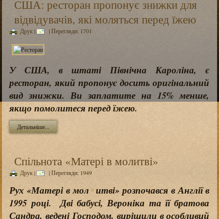
США: ресторан пропонує знижки для
відвідувачів, які моляться перед їжею
Друк
|
| Перегляди: 1701
У США, в штаті Північна Кароліна, є
ресторан, який пропонує досить оригінальний
вид знижки. Ви заплатите на 15% менше,
якщо помолитеся перед їжею.
Детальніше...
Спільнота «Матері в молитві»
Друк
|
| Перегляди: 1949
Рух «Матері в мол
итві» розпочався в Англії в
1995 році. Дві бабусі, Вероніка та її братова
Сандра, ведені Господом, вирішили в особливий