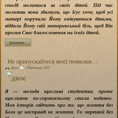
спосіб молитися за своїх дітей. Під час
молитви вони збагнули, що Ісус хоче, щоб усі
матері поручили Йому опікуватися дітьми,
віддали Йому свій материнський біль, щоб Він
пролив Своє благословення на їхніх дітей.
Детальніше...
Не припускайтеся моєї помилки…
Друк
|
| Перегляди: 2023
Я — молода щаслива студентка, проте
щасливою по-справжньому стала недавно.
Моя історія свідчить про те, що життя без
Бога це насправді не життя. Ти мертвий без