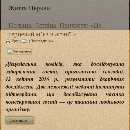
Життя Церкви
Польща, Лєґніца, Причастя: «Це
серцевий м’яз в агонії!»
Друк
|
| Перегляди: 2047
Дієцезіальна комісія, яка досліджувала
забарвлення гостії, проголосила сьогодні,
12 квітня 2016 р., результати дворічних
досліджень. Два незалежні медичні інститути
підтвердили, що досліджувана частка
консекрованої гостії — це тканина людського
організму.
Детальніше...