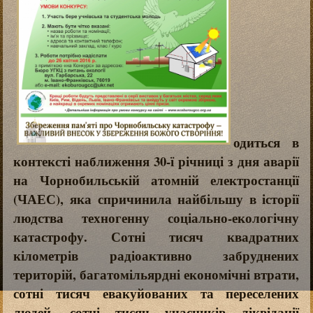
одиться в
контексті наближення 30-ї річниці з дня аварії
на Чорнобильській атомній електростанції
(ЧАЕС), яка спричинила найбільшу в історії
людства техногенну соціально-екологічну
катастрофу. Сотні тисяч квадратних
кілометрів радіоактивно забруднених
територій, багатомільярдні економічні втрати,
сотні тисяч евакуйованих та переселених
людей, сотні тисяч учасників ліквідації