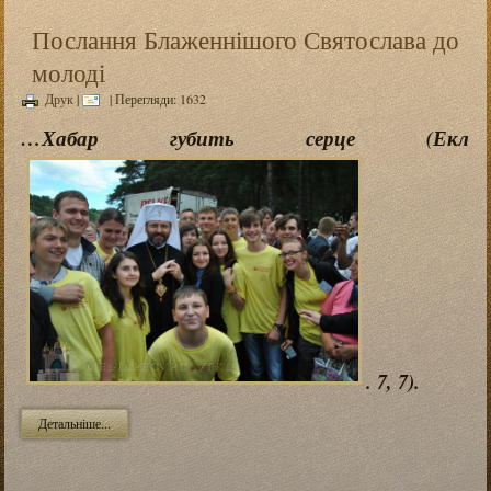
Послання Блаженнішого Святослава до
молоді
Друк
|
| Перегляди: 1632
…Хабар губить серце (Екл
. 7, 7).
Детальніше...