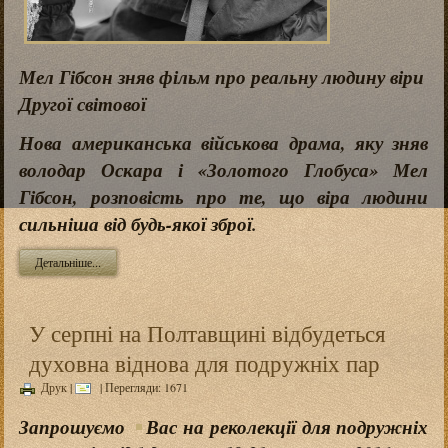
Мел Гібсон зняв фільм про реальну людину віри
Другої світової
Нова американська військова драма, яку зняв
володар Оскара і «Золотого Глобуса» Мел
Гібсон, розповість про те, що віра людини
сильніша від будь-якої зброї.
Детальніше...
У серпні на Полтавщині відбудеться
духовна віднова для подружніх пар
Друк
|
| Перегляди: 1671
Запрошуємо
Вас на
реколекції для подружніх