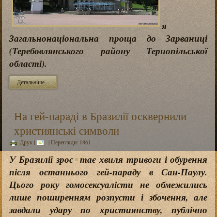
я
Загальнонаціональна проща до Зарваниці
(Теребовлянського району Тернопільської
області).
Детальніше...
На гей-параді в Бразилії осквернили
християнські символи
Друк
|
| Перегляди: 1861
У Бразилії зрос
тає хвиля тривоги і обурення
після останнього гей-параду в Сан-Паулу.
Цього року гомосексуалісти не обмежились
лише поширенням розпусти і збочення, але
завдали удару по християнству, публічно