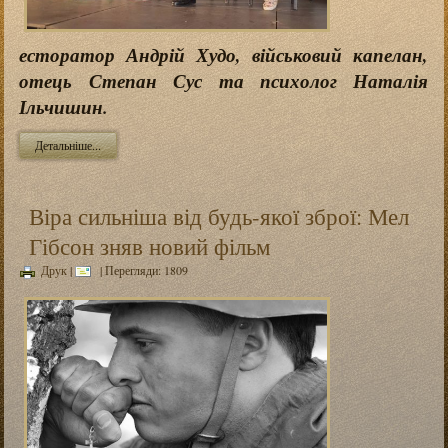
есторатор Андрій Худо, військовий капелан,
отець Степан Сус та психолог Наталія
Ільчишин.
Детальніше...
Віра сильніша від будь-якої зброї: Мел
Гібсон зняв новий фільм
Друк
|
| Перегляди: 1809