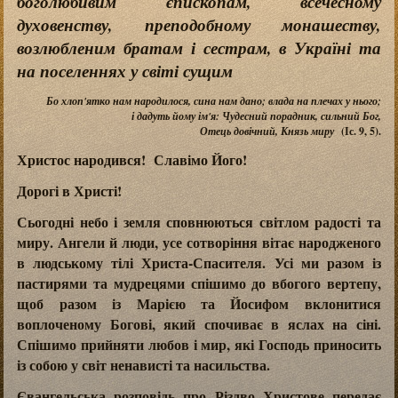
боголюбивим єпископам, всечесному
духовенству, преподобному монашеству,
возлюбленим братам і сестрам, в Україні та
на поселеннях у світі сущим
Бо хлоп'ятко нам народилося, сина нам дано; влада на плечах у нього;
і дадуть йому ім'я: Чудесний порадник, сильний Бог,
Отець довічний, Князь миру
(Іс. 9, 5).
Христос народився! Славімо Його!
Дорогі в Христі!
Сьогодні небо і земля сповнюються світлом радості та
миру. Ангели й люди, усе сотворіння вітає народженого
в людському тілі Христа-Спасителя. Усі ми разом із
пастирями та мудрецями спішимо до вбогого вертепу,
щоб разом із Марією та Йосифом вклонитися
воплоченому Богові, який спочиває в яслах на сіні.
Спішимо прийняти любов і мир, які Господь приносить
із собою у світ ненависті та насильства.
Євангельська розповідь про Різдво Христове передає