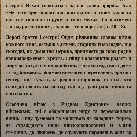
і серця! Нехай сповняться на нас слова пророка Ісаї:
«Не чути буде більше про насильство в твоїм краю та
про спустошення й руїну в твоїх межах. Ти зватимеш
твої мури спасінням, славою – твої ворота» (Іс. 60, 18).
Дорогі браття і сестри! Оцим різдвяним словом вітаю
кожного з вас, батьків з дітьми, старших із молоддю, що
сьогодні, як домашня Церква, приймаєте до своїх родин
новонародженого Христа. Спішу з благовістю радості й
миру до тих, хто є на заробітках – далеко від свого дому
та від близьких, обіймаю вимушено переселених братів і
сестер, що тужать за рідною стороною, та всіх, хто
сьогодні носить на своєму тілі й у душі рани війни та
насильства.
Особливо вітаю з Різдвом Христовим наших
військових, які є оборонцями миру та переможцями
війни. Лину думками та молитвою до холодних тюрем,
де страждають наші військовополонені й в’язні
сумління, до лікарень, де одужують поранені в боях за