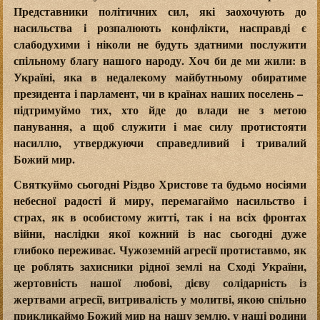
Представники політичних сил, які заохочують до
насильства і розпалюють конфлікти, насправді є
слабодухими і ніколи не будуть здатними послужити
спільному благу нашого народу. Хоч би де ми жили: в
Україні, яка в недалекому майбутньому обиратиме
президента і парламент, чи в країнах наших поселень –
підтримуймо тих, хто йде до влади не з метою
панування, а щоб служити і має силу протистояти
насиллю, утверджуючи справедливий і тривалий
Божий мир.
Святкуймо сьогодні Різдво Христове та будьмо носіями
небесної радості й миру, перемагаймо насильство і
страх, як в особистому житті, так і на всіх фронтах
війни, наслідки якої кожний із нас сьогодні дуже
глибоко переживає. Чужоземній агресії протиставмо, як
це роблять захисники рідної землі на Сході України,
жертовність нашої любові, дієву солідарність із
жертвами агресії, витривалість у молитві, якою спільно
прикликаймо Божий мир на нашу землю, у наші родини