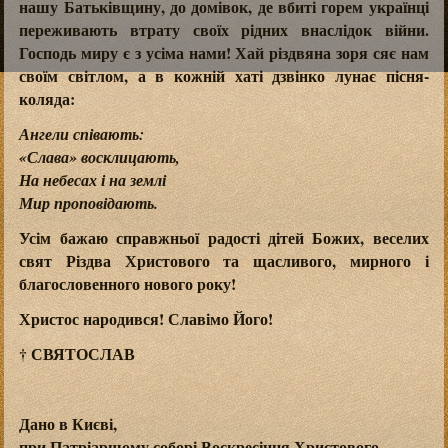
нашу Батьківщину, до домівок, де вбиті горем українці
переживають втрату своїх рідних внаслідок війни.
Господь миру є з усіма нами! Хай різдвяна зоря сяє нам
своїм світлом, а в кожній хаті дзвінко лунає пісня-
коляда:
Ангели співають:
«Слава» восклицають,
На небесах і на землі
Мир проповідають.
Усім бажаю справжньої радості дітей Божих, веселих
свят Різдва Христового та щасливого, мирного і
благословенного нового року!
Христос народився! Славімо Його!
† СВЯТОСЛАВ
Дано в Києві,
при Патріаршому соборі Воскресіння Христового,