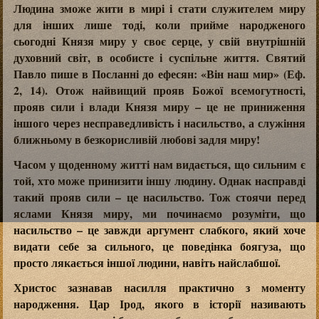
Людина зможе жити в мирі і стати служителем миру
для інших лише тоді, коли прийме народженого
сьогодні Князя миру у своє серце, у свій внутрішній
духовний світ, в особисте і суспільне життя. Святий
Павло пише в Посланні до ефесян: «Він наш мир» (Еф.
2, 14). Отож найвищий прояв Божої всемогутності,
прояв сили і влади Князя миру – це не приниження
іншого через несправедливість і насильство, а служіння
ближньому в безкорисливій любові задля миру!
Часом у щоденному житті нам видається, що сильним є
той, хто може принизити іншу людину. Однак насправді
такий прояв сили – це насильство. Тож стоячи перед
яслами Князя миру, ми починаємо розуміти, що
насильство – це завжди аргумент слабкого, який хоче
видати себе за сильного, це поведінка боягуза, що
просто лякається іншої людини, навіть найслабшої.
Христос зазнавав насилля практично з моменту
народження. Цар Ірод, якого в історії називають