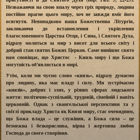
Незважаючи на свою впалу через гріх природу, людина
постійно прагне цього миру, хоч не завжди вміє його
осягнути. Невипадково наша Божественна Літургія,
закликаючи до встановлення і укріплення
благословенного Царства Отця, і Сина, і Святого Духа,
відразу молиться за мир з висот для всього світу і
добрий стан святих Божих Церков. Саме нинішнє свято
нам сповіщає, що Христос - Князь миру і що Божа
могутність об'являється в мирі.
Утім, коли ми чуємо слово «князь», відразу думаємо
про людину, яка має владу і силу. Ми зустрічаємо
«князів», добрих і злих, у різних сферах людського
життя: політично-суспільній, трудовій, сімейній і навіть
церковній. Однак з євангельської перспективи та у
світлі прикладу Христа як Князя миру, стає очевидним,
що Божа влада – це служіння, а Божа сила – це
безмежна і безкорислива, вірна і жертовна любов
Господа до свого створіння.