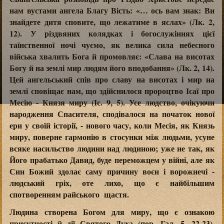
нам вустами ангела Благу Вість: «… ось вам знак: Ви
знайдете дитя сповите, що лежатиме в яслах» (Лк. 2,
12). У різдвяних колядках і богослужіннях цієї
таїнственної ночі чуємо, як велика сила небесного
війська хвалить Бога й промовляє: «Слава на висотах
Богу й на землі мир людям його вподобання» (Лк. 2, 14).
Цей ангельський спів про славу на висотах і мир на
землі сповіщає нам, що здійснилося пророцтво Ісаї про
Месію - Князя миру (Іс. 9, 5). Усе людство, очікуючи
народження Спасителя, сподівалося на початок нової
ери у своїй історії, - нового часу, коли Месія, як Князь
миру, поверне гармонію в стосунки між людьми, усуне
всяке насильство людини над людиною; уже не так, як
Його прабатько Давид, буде переможцем у війні, але як
Син Божий здолає саму причину воєн і ворожнечі -
людський гріх, оте лихо, що є найбільшим
спотворенням райського щастя.
Людина створена Богом для миру, що є ознакою
присутності й дії Святого Духа (пор. Гал. 5, 22-23).