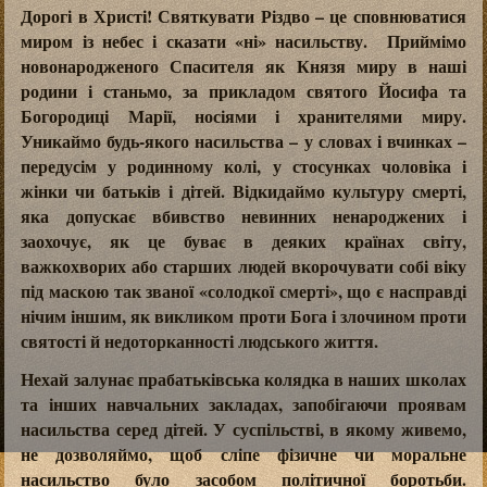
Дорогі в Христі! Святкувати Різдво – це сповнюватися
миром із небес і сказати «ні» насильству. Приймімо
новонародженого Спасителя як Князя миру в наші
родини і станьмо, за прикладом святого Йосифа та
Богородиці Марії, носіями і хранителями миру.
Уникаймо будь-якого насильства – у словах і вчинках –
передусім у родинному колі, у стосунках чоловіка і
жінки чи батьків і дітей. Відкидаймо культуру смерті,
яка допускає вбивство невинних ненароджених і
заохочує, як це буває в деяких країнах світу,
важкохворих або старших людей вкорочувати собі віку
під маскою так званої «солодкої смерті», що є насправді
нічим іншим, як викликом проти Бога і злочином проти
святості й недоторканності людського життя.
Нехай залунає прабатьківська колядка в наших школах
та інших навчальних закладах, запобігаючи проявам
насильства серед дітей. У суспільстві, в якому живемо,
не дозволяймо, щоб сліпе фізичне чи моральне
насильство було засобом політичної боротьби.