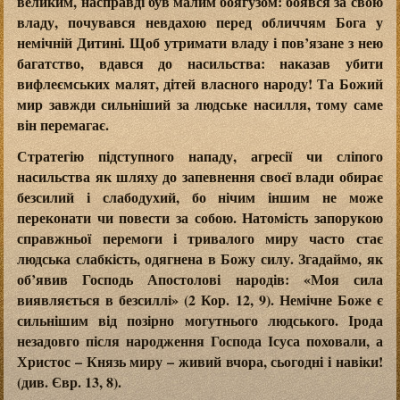
великим, насправді був малим боягузом: боявся за свою
владу, почувався невдахою перед обличчям Бога у
немічній Дитині. Щоб утримати владу і пов’язане з нею
багатство, вдався до насильства: наказав убити
вифлеємських малят, дітей власного народу! Та Божий
мир завжди сильніший за людське насилля, тому саме
він перемагає.
Стратегію підступного нападу, агресії чи сліпого
насильства як шляху до запевнення своєї влади обирає
безсилий і слабодухий, бо нічим іншим не може
переконати чи повести за собою. Натомість запорукою
справжньої перемоги і тривалого миру часто стає
людська слабкість, одягнена в Божу силу. Згадаймо, як
об’явив Господь Апостолові народів: «Моя сила
виявляється в безсиллі» (2 Кор. 12, 9). Немічне Боже є
сильнішим від позірно могутнього людського. Ірода
незадовго після народження Господа Ісуса поховали, а
Христос – Князь миру – живий вчора, сьогодні і навіки!
(див. Євр. 13, 8).