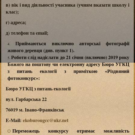
в) вік і вид діяльності учасника (учням вказати школу і
клас);
г) адреса;
д) телефон та email;
Приймаються виключно авторські фотографії
живого деревця (див. пункт 1).
Роботи слід надіслати до 21 січня (включно) 2019 року
Божого на поштову чи електронну адресу Бюро УГКЦ
з питань екології з приміткою «Різдвяний
фотоконкурс»:
Бюро УГКЦ з питань екології
вул. Гарбарська 22
76019 м. Івано-Франківськ
E-Mail:
ekoburougcc@ukr.net
Переможець конкурсу отримає можливість