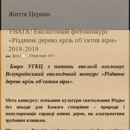
Життя Церкви
УВАГА! Екологічний фотоконкурс
«Різдвяне дерево крізь об’єктив віри»
2018-2019
Друк
|
| Перегляди: 1917
Бюро УГКЦ з питань екології оголошує
Всеукраїнський екологічний конкурс «Різдвяне
дерево крізь об’єктив віри».
Мета конкурсу: плекання культури святкування Різдва
без шкоди для Божого створіння – природи і
популяризація справді живих дерев, як альтернативи
зрубаним ялинкам.