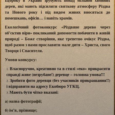
Щороку в Україні зрубують понад мільйон хвойних
дерев, які мають підсилити святкову атмосферу Різдва
та Нового року і під видом живих вносяться до
помешкань, офісів… і навіть храмів.
Екологічний фотоконкурс «Різдвяне дерево через
об’єктив віри» покликаний допомогти побачити в живій
природі – Боже створіння, яке трепетно очікує Різдва,
щоб разом з нами прославити мале дитя – Христа, свого
Творця і Спасителя.
Умови конкурсу:
Власноручно, креативно та в стилі «еко» прикрасити
справді живе (незрубане!) деревце – головна умова!!!
Зробити фото деревця (без учасників прикрашання!!)
і відправити на адресу Екобюро УГКЦ.
Мають бути чітко вказані:
а) назва фотографії;
б) ім’я, прізвище;