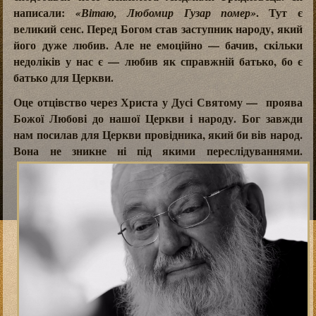
написали:
. Тут є
«Вітаю, Любомир Гузар помер»
великий сенс. Перед Богом став заступник народу, який
його дуже любив. Але не емоційно — бачив, скільки
недоліків у нас є — любив як справжній батько, бо є
батько для Церкви.
Оце отцівство через Христа у Дусі Святому — проява
Божої Любові до нашої Церкви і народу. Бог завжди
нам посилав для Церкви провідника, який би вів народ.
Вона не зникне ні під якими переслідуваннями.