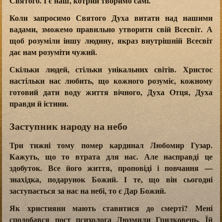
Святого. І є наш, котрий творимо самі.
Коли запросимо Святого Духа витати над нашими
вадами, зможемо правильно утворити свій Всесвіт. А
щоб розуміли іншу людину, якраз внутрішній Всесвіт
дає нам розуміти чужий.
Скільки людей, стільки унікальних світів. Христос
настільки нас любить, що кожного розуміє, кожному
готовий дати воду життя вічного, Духа Отця, Духа
правди й істини.
Заступник народу на небо
Три тижні тому помер кардинал Любомир Гузар.
Кажуть, що то втрата для нас. Але насправді це
здобуток. Все його життя, проповіді і повчання —
знахідка, подарунок Божий. І те, що він сьогодні
заступається за нас на небі, то є Дар Божий.
Як християни мають ставитися до смерті? Мені
сподобався пост психолога Людмили Гридковець. Їй