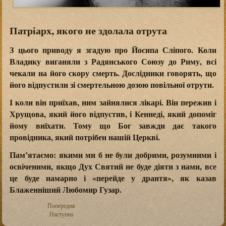
Патріарх, якого не здолала отрута
З цього приводу я згадую про Йосипа Сліпого. Коли
Владику виганяли з Радянського Союзу до Риму, всі
чекали на його скору смерть. Дослідники говорять, що
його відпустили зі смертельною дозою повільної отрути.
І коли він приїхав, ним зайнялися лікарі. Він пережив і
Хрущова, який його відпустив, і Кеннеді, який допоміг
йому виїхати. Тому що Бог завжди дає такого
провідника, який потрібен нашій Церкві.
Пам’ятаємо: якими ми б не були добрими, розумними і
освіченими, якщо Дух Святий не буде діяти з нами, все
це буде намарно і «перейде у дрантя», як казав
Блаженніший Любомир Гузар.
Попередня
Наступна