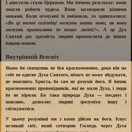
І апостоли стали Церквою. Ми бачимо результат: вони
змогли робити чудеса. Вони заговорили різними
мовами. Коли оточуючі їх побачили, то здивувалися:
«Як ці темні галілейці можуть знати мови, як вони
А це Дух
можуть промовляти до інших людей?».
Святий дає здатність людині промовляти до інших
їхньою мовою.
Внутрішній Всесвіт
Яким би священик не був красномовним, доки він на
себе не одягне Духа Святого, нічого не може збудувати,
не пояснить Христа, бо сам не розуміє його. Я бачив
красномовних проповідників, які не мали Духа, і люди
їм не вірили. Бо така природа Духа — поєднує і
пояснює, дозволяє людині зрозуміти іншу і
спілкуватися.
У цьому розумінні ми з вами дійсно як боги. Існує
великий світ, який сотворив Господь через Духа