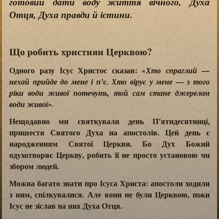
готовий дати воду життя вічного, Духа
Отця, Духа правди й істини.
Що робить християн Церквою?
Одного разу Ісус Христос сказав:
«Хто спраглий —
нехай прийде до мене і п’є. Хто вірує у мене — з того
ріки води живої потечуть, той сам стане джерелом
води живої».
Нещодавно ми святкували день П’ятидесятниці,
пришестя Святого Духа на апостолів. Цей день є
народженням Святої Церкви. Бо Дух Божий
одухотворяє Церкву, робить її не просто установою чи
збором людей.
Можна багато знати про Ісуса Христа: апостоли ходили
з ним, спілкувалися. Але вони не були Церквою, поки
Ісус не зіслав на них Духа Отця.