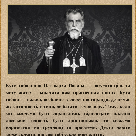
Бути собою для Патріарха Йосипа — розуміти ціль та
мету життя і запалити цим прагненням інших. Бути
собою — важко, особливо в епоху постправди, де немає
автентичності, істини, де багато точок зору. Тому, коли
ми захочемо бути справжніми, відповідати власній
людській гідності, бути християнами, то можемо
наразитися на труднощі та проблеми. Дехто навіть
може сказати, що сам собі ускладнює життя.