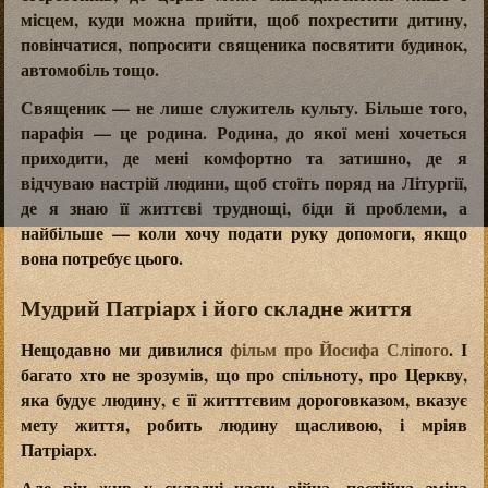
місцем, куди можна прийти, щоб похрестити дитину,
повінчатися, попросити священика посвятити будинок,
автомобіль тощо.
Священик — не лише служитель культу. Більше того,
парафія — це родина. Родина, до якої мені хочеться
приходити, де мені комфортно та затишно, де я
відчуваю настрій людини, щоб стоїть поряд на Літургії,
де я знаю її життєві труднощі, біди й проблеми, а
найбільше — коли хочу подати руку допомоги, якщо
вона потребує цього.
Мудрий Патріарх і його складне життя
Нещодавно ми дивилися
фільм про Йосифа Сліпого
. І
багато хто не зрозумів, що про спільноту, про Церкву,
яка будує людину, є її житттєвим дороговказом, вказує
мету життя, робить людину щасливою, і мріяв
Патріарх.
Але він жив у складні часи: війна, постійна зміна