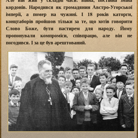
кордонів. Народився як громадянин Австро-Угорської
імперії, а помер на чужині. І 18 років каторги,
концтаборів пройшов тільки за те, що хотів говорити
Слово Боже, бути пастирем для народу. Йому
пропонували компроміси, співпрацю, але він не
погодився. І за це був арештований.