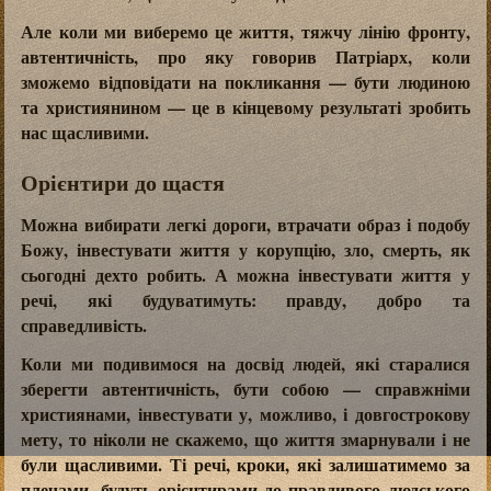
Але коли ми виберемо це життя, тяжчу лінію фронту,
автентичність, про яку говорив Патріарх, коли
зможемо відповідати на покликання — бути людиною
та християнином — це в кінцевому результаті зробить
нас щасливими.
Орієнтири до щастя
Можна вибирати легкі дороги, втрачати образ і подобу
Божу, інвестувати життя у корупцію, зло, смерть, як
сьогодні дехто робить. А можна інвестувати життя у
речі, які будуватимуть: правду, добро та
справедливість.
Коли ми подивимося на досвід людей, які старалися
зберегти автентичність, бути собою — справжніми
християнами, інвестувати у, можливо, і довгострокову
мету, то ніколи не скажемо, що життя змарнували і не
були щасливими. Ті речі, кроки, які залишатимемо за
плечами, будуть орієнтирами до правдивого людського