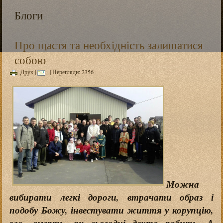
Блоги
Про щастя та необхідність залишатися
собою
Друк
|
| Перегляди: 2356
Можна
вибирати легкі дороги, втрачати образ і
подобу Божу, інвестувати життя у корупцію,
зло, смерть, як сьогодні дехто робить. А