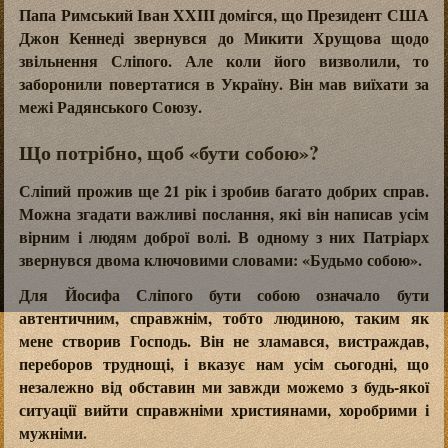
Папа Римський Іван XXIII домігся, що Президент США
Джон Кеннеді звернувся до Микити Хрущова щодо
звільнення Сліпого. Але коли його визволили, то
заборонили повертатися в Україну. Він мав виїхати за
межі Радянського Союзу.
Що потрібно, щоб «бути собою»?
Сліпий прожив ще 21 рік і зробив багато добрих справ.
Можна згадати важливі послання, які він написав усім
вірним і людям доброї волі. В одному з них Патріарх
звернувся двома ключовими словами: «Будьмо собою».
Для Йосифа Сліпого бути собою означало бути
автентичним, справжнім, тобто людиною, таким як
мене створив Господь. Він не зламався, вистраждав,
переборов труднощі, і вказує нам усім сьогодні, що
незалежно від обставин ми завжди можемо з будь-якої
ситуації вийти справжніми християнами, хоробрими і
мужніми.