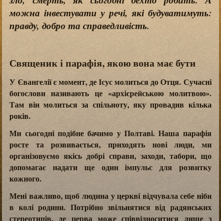
можна інвестувати у речі, які будуватимуть:
правду, добро та справедливість.
Священик і парафія, якою вона має бути
У Євангелії є момент, де Ісус молиться до Отця. Сучасні
богослови називають це «архієрейською молитвою».
Там він молиться за спільноту, яку провадив кілька
років.
Ми сьогодні подібне бачимо у Полтаві. Наша парафія
росте та розвивається, приходять нові люди, ми
організовуємо якісь добрі справи, заходи, табори, що
допомагає надати ще один імпульс для розвитку
кожного.
Мені важливо, щоб людина у церкві відчувала себе ніби
в колі родини. Потрібно звільнятися від радянських
стереотипів, де церва може співвідноситися лише з