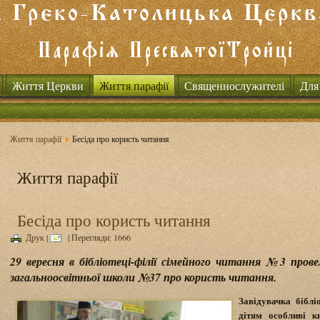
Життя Церкви
Життя парафії
Священнослужителі
Для
Життя парафії
Бесіда про користь читання
Життя парафії
Бесіда про користь читання
Друк
|
| Перегляди: 1666
29 вересня в бібліотеці-філії сімейного читання №3 прове
загальноосвітньої школи №37 про користь читання.
Завідувачка біблі
дітям особливі к