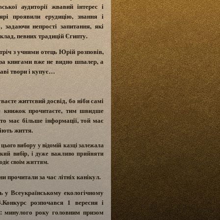
ської аудиторії жвавий інтерес і
ярі проявили ерудицію, знання і
, задаючи непрості запитання, які
клад, певних традицій Єгипту.
тріч з учнями отець Юрій розповів,
за книгами вже не видно шпалер, а
каві твори і купує…
уваєте життєвий досвід, бо ніби самі
ше книжок прочитаєте, тим швидше
.Хто має більше інформації, той має
іють життя.
цього вибору у відомій казці залежала
кий вибір, і дуже важливо прийняти
одіє своїм життям.
и прочитали за час літніх канікул.
ь у Всеукраїнському екологічному
.Конкурс розпочався 1 вересня і
ві: минулого року головним призом