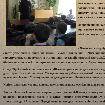
викликали в учнів
захоплення. Школ
широту світогляду
стосувалися, напри
Запрошений на зус
що в нього вдома 
він і досі шукає ці
- Читаючи, ви здоб
стаєте учасниками описаних подій, - сказав священик. – Чим біль
зорієнтуєтеся, як поступити в тій чи іншій реальній життєвій ситуації
більше можливостей… А люди, які не читають – страждають, бо не розум
Отець Юрій привів приклади з казок.«Підеш направо» чи «підеш наліво» - від 
доля героя. В житті так само. Ми щодня маємо робити маленький чи вели
правильне рішення. У цьому допоможе досвід читання. Людина, яка читає, вол
У дітей запитали, хто яку книжку прочитавостанньою, скільки взагалі вон
Також Наталія Онищенко запропонувала учням 4-В класу взяти участ
конкурсі, проведенню якого в Полтаві сприяє бібліотека-філія №3
триватиме до 17 жовтня. Передбачені призи для переможців, і суттє