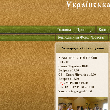
Головна
Проповіді
Блоги
Благодійний Фонд "Всесвіт"
Розпорядок богослужінь
ХРАМ ПРЕСВЯТОЇ ТРОЙЦІ
ПН.-ПТ.
Свята Літургія о 18.00
Вечірня о 19.00
СБ. - Свята Літургія о 10.00
Вечірня о 17.00
НД.
- УТРЕНЯ о 09.00
СВЯТА ЛІТУРГІЯ о
10.00
Катехизація для дітей 11.30