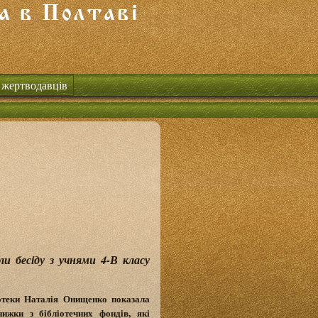
 жертводавців
ли бесіду з учнями 4-В класу
оте
ки Наталія Онищенко показала
нижки з бібліотечних фондів, які