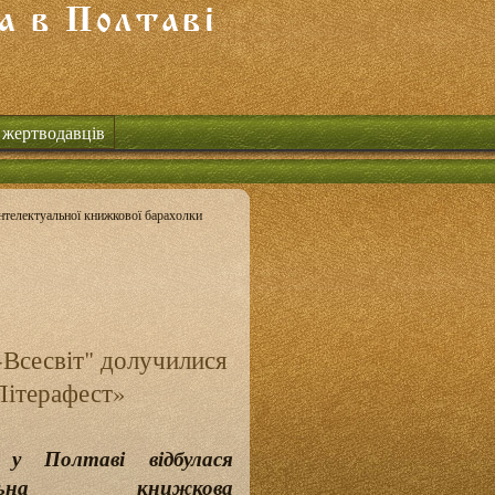
 жертводавців
нтелектуальної книжкової барахолки
-Всесвіт" долучилися
Літерафест»
 у Полтаві відбулася
уальна книжкова