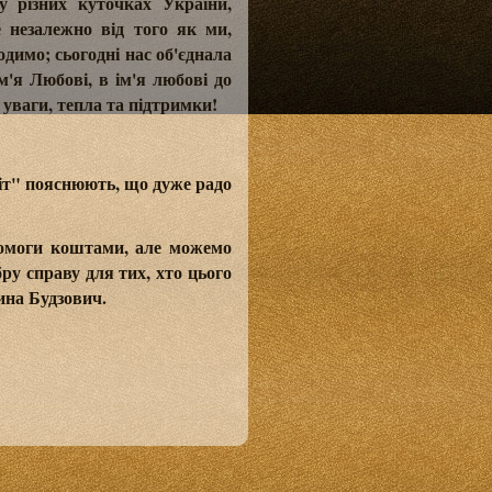
у різних куточках України,
е незалежно від того як ми,
одимо; сьогодні нас об'єднала
м'я Любові, в ім'я любові до
 уваги, тепла та підтримки!
іт" пояснюють, що дуже радо
помоги коштами, але можемо
ру справу для тих, хто цього
ина Будзович.