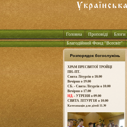
Головна
Проповіді
Блоги
Благодійний Фонд "Всесвіт"
Розпорядок богослужінь
ХРАМ ПРЕСВЯТОЇ ТРОЙЦІ
ПН.-ПТ.
Свята Літургія о 18.00
Вечірня о 19.00
СБ. - Свята Літургія о 10.00
Вечірня о 17.00
НД.
- УТРЕНЯ о 09.00
СВЯТА ЛІТУРГІЯ о
10.00
Катехизація для дітей 11.30