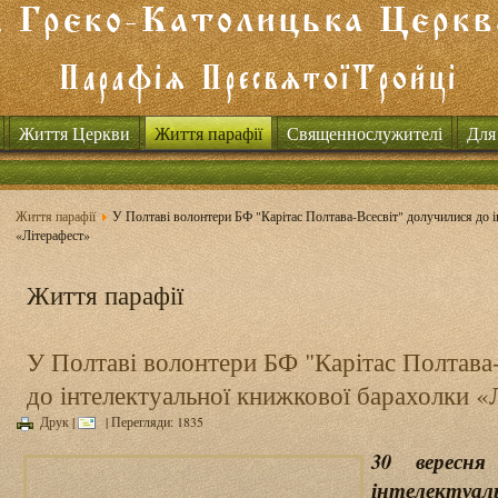
Життя Церкви
Життя парафії
Священнослужителі
Для
Життя парафії
У Полтаві волонтери БФ "Карітас Полтава-Всесвіт" долучилися до і
«Літерафест»
Життя парафії
У Полтаві волонтери БФ "Карітас Полтава
до інтелектуальної книжкової барахолки «
Друк
|
| Перегляди: 1835
30 вересня
інтелект