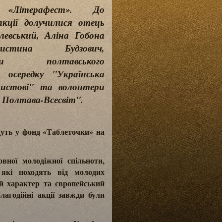
 «Літерафест». До
 акції долучилися отець
евський, Аліна Гобона
тина Будзович,
ники полтавського
 осередку "Українська
ристові" та волонтери
 Полтава-Всесвіт".
дуть у фонд «Таблеточки» на
ної молодіжної спільноти,
 які походять від молодих
ий характер та європейський
лагодійні акції завжди були