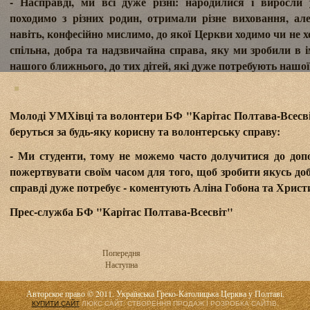
- Насправді, ми всі дуже різні: народилися і виросли 
походимо з різних родин, отримали різне виховання, ал
навіть, конфесійно мислимо, до якої Церкви ходимо чи не х
спільна, добра та надзвичайна справа, яку ми зробили в і
нашого ближнього, до тих дітей, які дуже потребують нашої
Молоді УМХівці та волонтери БФ "Карітас Полтава-Всесв
беруться за будь-яку корисну та волонтерську справу:
- Ми студенти, тому не можемо часто долучитися до до
пожертвувати своїм часом для того, щоб зробити якусь доб
справді дуже потребує - коментують Аліна Гобона та Христ
Прес-служба БФ "Карітас Полтава-Всесвіт"
Попередня
Наступна
Авторское право © 2011. Українська Греко-Католицька Церква у Полтаві.
КУПИТИ САЙТ
ЛЮКС САЙТ: СТВОРЕННЯ ПРОДАЖ І РОЗРОБКА САЙТІВ.