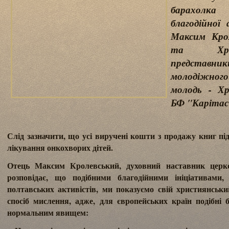
барахолка
благодійної
Максим Крол
та Хрис
представ
молодіжного
молодь - Х
БФ "Карітас
Слід зазначити, що усі виручені кошти з продажу книг пі
лікування онкохворих дітей.
Отець Максим Кролевський, духовний наставник церков
розповідає, що подібними благодійними ініціативами,
полтавських активістів, ми показуємо свій християнськ
спосіб мислення, адже, для європейських країн подібні б
нормальним явищем: