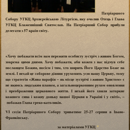
Патріаршого
Собору УГКЦ Архиєрейською Літургією, яку очолив Отець і Глава
УГКЦ Блаженніший Святослав. На Патріарший Собор прибули
делегати з 57 країн світу.
«Хочу побажати всім нам пережити особисту зустріч з живим Богом,
зокрема цими днями. Хочу побажати, аби кожен з нас відчув себе
посланцем Божим, носієм і тим, хто ширить Його Царство Боже на
землі. І нехай це соборове діяння урухомить усю нашу Церкву, тому
що стратегія «Жива парафія – як місце зустрічі з живим Христом» є
не якимсь людським планом, а загальноцерковним рухом оновлення
і преображення церковного життя. І нехай його хвиля заторкне
кожного сина і кожну доньку нашої Церкви в Україні і у світі», –
побажав Глава греко-католиків.
VI сесія Патріаршого Собору триватиме 25-27 серпня в Івано-
Франківську.
за матеріалами УГКЦ