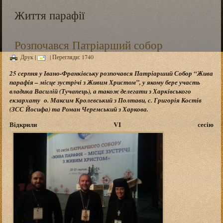
Життя парафії
Розпочався Патріарший собор
Друк
|
| Перегляди: 1740
25 серпня у
Івано-Франківську
розпочався Патріарший Собор “Жива
парафія – місце зустрічі з Живим Христом”, у якому бере участь
владика Василій (Тучапець), а також делегати з Харківського
екзархату о. Максим Кролевський з Полтави, с. Григорія Костів
(ЗСС Йосифа) та Роман Черемський з Харкова.
Відкрили VI сесію