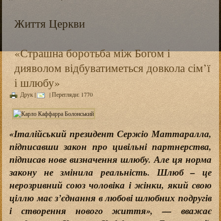
Життя Церкви
«Страшна боротьба між Богом і
дияволом відбуватиметься довкола сім’ї
і шлюбу»
Друк
|
| Перегляди: 1770
«Італійський президент Сержіо Маттаралла,
підписавши закон про цивільні партнерства,
підписав нове визначення шлюбу. Але ця норма
закону не змінила реальність. Шлюб – це
нерозривний союз чоловіка і жінки, який свою
ціллю має з’єднання в любові шлюбних подругів
і створення нового життя»,
— вважає