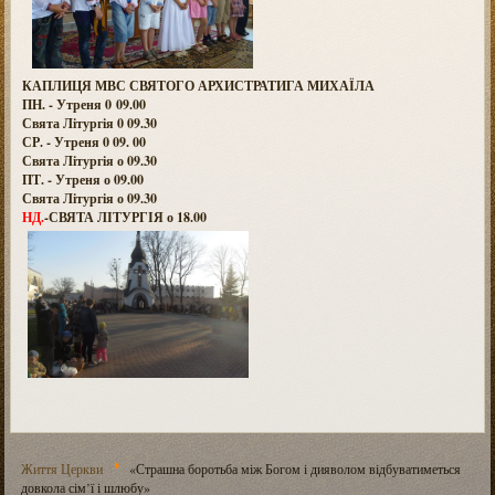
КАПЛИЦЯ МВС СВЯТОГО АРХИСТРАТИГА МИХАЇЛА
ПН. - Утреня 0 09.00
Свята Літургія 0 09.30
СР. - Утреня 0 09. 00
Свята Літургія о 09.30
ПТ. - Утреня о 09.00
Свята Літургія о 09.30
НД.
-СВЯТА ЛІТУРГІЯ о 18.00
Життя Церкви
«Страшна боротьба між Богом і дияволом відбуватиметься
довкола сім’ї і шлюбу»