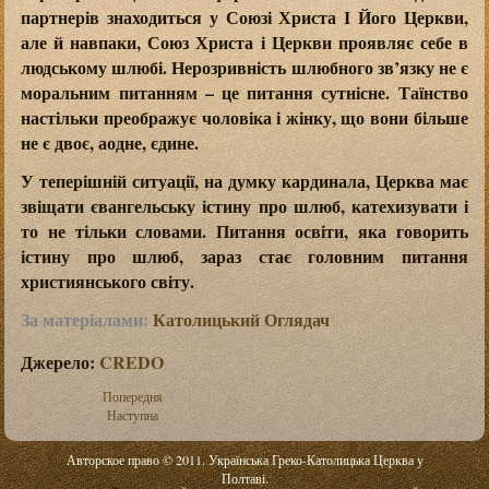
партнерів знаходиться у Союзі Христа І Його Церкви,
але й навпаки, Союз Христа і Церкви проявляє себе в
людському шлюбі. Нерозривність шлюбного зв’язку не є
моральним питанням – це питання сутнісне. Таїнство
настільки преображує чоловіка і жінку, що вони більше
не є двоє, аодне, єдине.
У теперішній ситуації, на думку кардинала, Церква має
звіщати євангельську істину про шлюб, катехизувати і
то не тільки словами. Питання освіти, яка говорить
істину про шлюб, зараз стає головним питання
християнського світу.
За матеріалами:
Католицький Оглядач
Джерело:
CREDO
Попередня
Наступна
Авторское право © 2011. Українська Греко-Католицька Церква у
Полтаві.