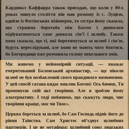
Кардинал Каффарра також пригадав, що коли у 80-х
роках минуло століття він мав розмову із с. Луцією,
однією із Фатімських візіонерок, то сестра йому сказала,
що страшна боротьба між Богом і дияволом
відбуватиметься саме довкола сім’ї і шлюбу. Також
вона сказала, що ті, які боротимуться за шлюб і сім’ю,
будуть переслідувані, але вони не мають чого боятися,
бо Богородиця вже розчавила голову пекельного змія.
Ми живемо у неймовірній ситуації, — вважає
емеритований Болонський архипастир, — ще ніколи
шлюб не був позбавлений свого правдивого визначення.
У цей спосіб сатана кидає виклик Богові: Ось бачиш, Ти
пропонуєш свій акт творіння. Але я зроблю йому
альтернативу. І тоді побачимо, що скажуть люди, чиє
творіння краще, моє чи Твоє».
Церква бореться за шлюб, бо Сам Господь підніс його до
рівня Таїнства. Сам Христос об’єднує шлюбних
партнерів. І це не метафора: шлюбний союз людських