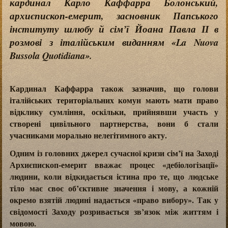
кардинал Карло Каффарра Болонський
,
архиєпископ-емерит, засновник Папського
інституту шлюбу й сім’ї
Йоана Павла ІІ в
розмові з італійським виданням «La Nuova
Bussola Quotidiana».
Кардинал Каффарра також зазначив, що голови
італійських територіальних комун мають мати право
відклику сумління, оскільки, прийнявши участь у
створені цивільного партнерства, вони б стали
учасниками морально нелегітимного акту.
Одним із головних джерел сучасної кризи сім’ї на Заході
Архиєпископ-емерит вважає процес «дебіологізації»
людини, коли відкидається істина про те, що людське
тіло має своє об’єктивне значення і мову, а кожній
окремо взятій людині надається «право вибору». Так у
свідомості Заходу розривається зв’язок між життям і
мовою.