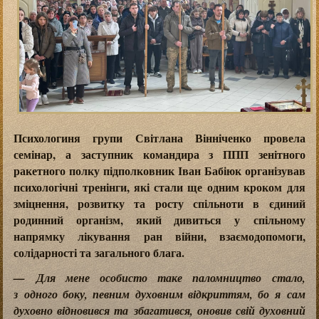
Психологиня групи Світлана Вінніченко провела
семінар, а заступник командира з ППП зенітного
ракетного полку підполковник Іван Бабіюк організував
психологічні тренінги, які стали ще одним кроком для
зміцнення, розвитку та росту спільноти в єдиний
родинний організм, який дивиться у спільному
напрямку лікування ран війни, взаємодопомоги,
солідарності та загального блага.
— Для мене особисто таке паломництво стало,
з одного боку, певним духовним відкриттям, бо я сам
духовно відновився та збагатився, оновив свій духовний