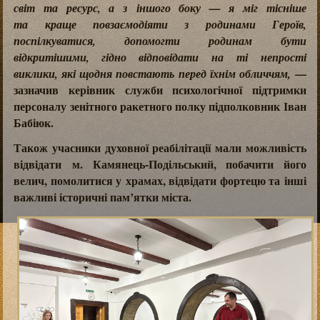
світ та ресурс, а з іншого боку — я міг тісніше
та краще повзаємодіяти з родинами Героїв,
поспілкуватися, допомогти родинам бути
відкритішими, гідно відповідати на ті непрості
—
виклики, які щодня повстають перед їхнім обличчям,
зазначив керівник служби психологічної підтримки
персоналу зенітного ракетного полку підполковник Іван
Бабіюк.
Також учасники духовної реабілітації мали можливість
відвідати м. Камянець-Подільський, побачити його
велич, помолитися у храмах, відвідати фортецю та інші
важливі історичні пам’ятки міста.