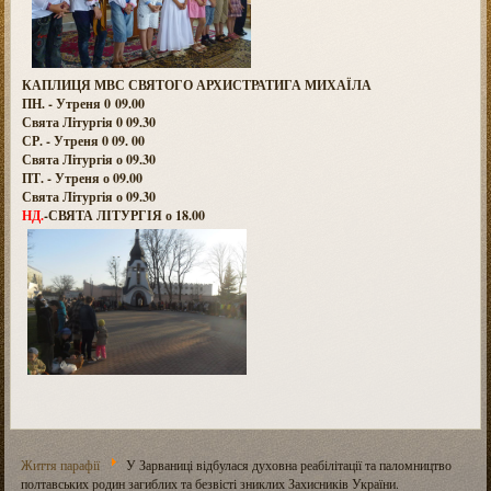
КАПЛИЦЯ МВС СВЯТОГО АРХИСТРАТИГА МИХАЇЛА
ПН. - Утреня 0 09.00
Свята Літургія 0 09.30
СР. - Утреня 0 09. 00
Свята Літургія о 09.30
ПТ. - Утреня о 09.00
Свята Літургія о 09.30
НД.
-СВЯТА ЛІТУРГІЯ о 18.00
Життя парафії
У Зарваниці відбулася духовна реабілітації та паломництво
полтавських родин загиблих та безвісті зниклих Захисників України.