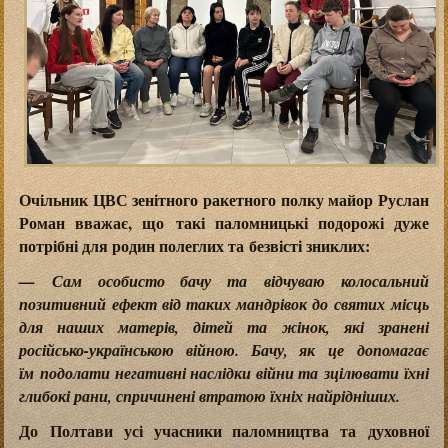
Очільник ЦВС зенітного ракетного полку майор Руслан
Роман вважає, що такі паломницькі подорожі дуже
потрібні для родин полеглих та безвісті зниклих:
— Сам особисто бачу та відчуваю колосальний
позитивний ефект від таких мандрівок до святих місць
для наших матерів, дітей та жінок, які зранені
російсько-українською війною. Бачу, як це допомагає
їм подолати негативні наслідки війни та зцілювати їхні
глибокі рани, спричинені втратою їхніх найрідніших.
До Полтави усі учасники паломництва та духовної