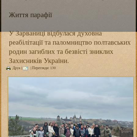
Життя парафії
У Зарваниці відбулася духовна
реабілітації та паломництво полтавських
родин загиблих та безвісті зниклих
Захисників України.
Друк
|
| Перегляди: 130