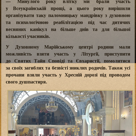
— Минулого року влітку ми брали участь
у Всеукраїнській прощі, а цього року вирішили
організувати таку паломницьку мандрівку з духовною
та психологічною реабілітацією під час дитячих
весняних канікул на більше днів та для більшої
кількості учасників.
У Духовному Марійському центрі родини мали
можливість взяти участь у Літургії, приступити
до Святих Тайн Сповіді та Євхаристії, помолитися
за своїх загиблих та безвісті зниклих родичів. Також усі
прочани взяли участь у Хресній дорозі під проводом
свого душпастиря.