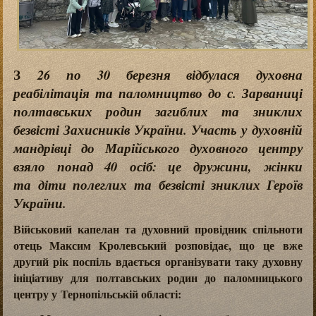
З
26 по 30 березня відбулася духовна
реабілітація та паломництво до с. Зарваниці
полтавських родин загиблих та зниклих
безвісті Захисників України. Участь у духовній
мандрівці до Марійського духовного центру
взяло понад 40 осіб: це дружини, жінки
та діти полеглих та безвісті зниклих Героїв
України.
Військовий капелан та духовний провідник спільноти
отець Максим Кролевський розповідає, що це вже
другий рік поспіль вдається організувати таку духовну
ініціативу для полтавських родин до паломницького
центру у Тернопільській області: