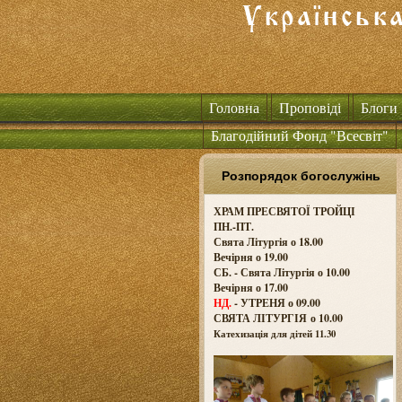
Головна
Проповіді
Блоги
Благодійний Фонд "Всесвіт"
Розпорядок богослужінь
ХРАМ ПРЕСВЯТОЇ ТРОЙЦІ
ПН.-ПТ.
Свята Літургія о 18.00
Вечірня о 19.00
СБ. - Свята Літургія о 10.00
Вечірня о 17.00
НД.
- УТРЕНЯ о 09.00
СВЯТА ЛІТУРГІЯ о
10.00
Катехизація для дітей 11.30