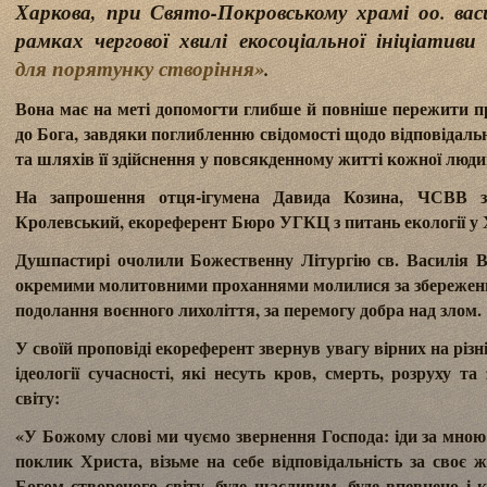
Харкова, при Свято-Покровському храмі оо. васи
рамках чергової хвилі екосоціальної ініціатив
для порятунку створіння»
.
Вона має на меті допомогти глибше й повніше пережити п
до Бога, завдяки поглибленню свідомості щодо відповідальн
та шляхів її здійснення у повсякденному житті кожної люди
На запрошення отця-ігумена Давида Козина, ЧСВВ з
Кролевський, екореферент Бюро УГКЦ з питань екології у 
Душпастирі очолили Божественну Літургію св. Василія В
окремими молитовними проханнями молилися за збереження
подолання воєнного лихоліття, за перемогу добра над злом.
У своїй проповіді екореферент звернув увагу вірних на різ
ідеології сучасності, які несуть кров, смерть, розруху 
світу:
«У Божому слові ми чуємо звернення Господа: іди за мною
поклик Христа, візьме на себе відповідальність за своє 
Богом створеного світу, буде щасливим, буде впевнено і