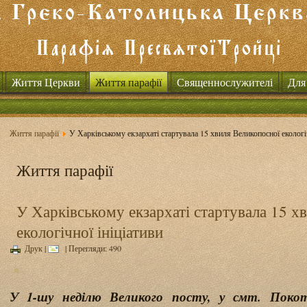
Життя Церкви
Життя парафії
Священнослужителі
Для
Життя парафії
У Харківському екзархаті стартувала 15 хвиля Великопосної екологіч
Життя парафії
У Харківському екзархаті стартувала 15 х
екологічної ініціативи
Друк
|
| Перегляди: 490
У 1-шу неділю Великого посту, у смт. Покот