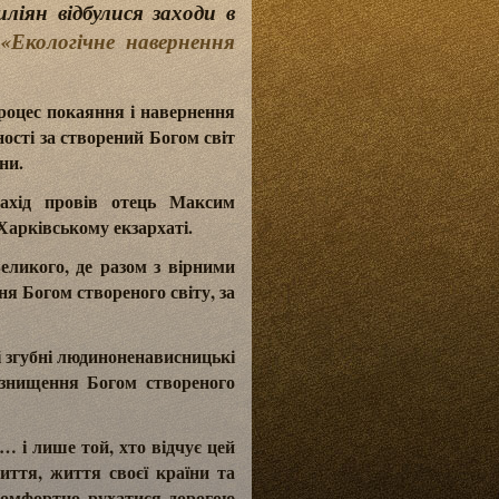
ліян відбулися заходи в
и
«Екологічне навернення
роцес покаяння і навернення
ості за створений Богом світ
ни.
ахід провів отець Максим
Харківському екзархаті.
еликого, де разом з вірними
 Богом створеного світу, за
ні згубні людиноненависницькі
та знищення Богом створеного
… і лише той, хто відчує цей
життя, життя своєї країни та
 комфортно рухатися дорогою