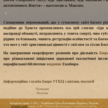
автентичного Життя» – наголосив о. Максим.
Священник переконаний, що у сучасному світі багато різ
подібно до Христа промовляють ось цей слоган: «Іди 
насправді обмануті, потрапляють у тенета смерті, чим губ
рідних та близьких, чинять деструкцію особистості та Бого
хто несе у світ християнські цінності є світлом та сіллю Бог
На завершення екореферент розповів про діяльність
Бюро
про різнопланові ініціативи церковної екологічної інст
парафіяльної бібліотеки
видання
Екобюро.
Інформаційна служба Бюро УГКЦ з питань екології
Попередня
Наступна
Авторское право © 2011. Українська Греко-Католицька Церква у Полтаві.
КУПИТИ САЙТ
ЛЮКС САЙТ: СТВОРЕННЯ ПРОДАЖ І РОЗРОБКА САЙТІВ.