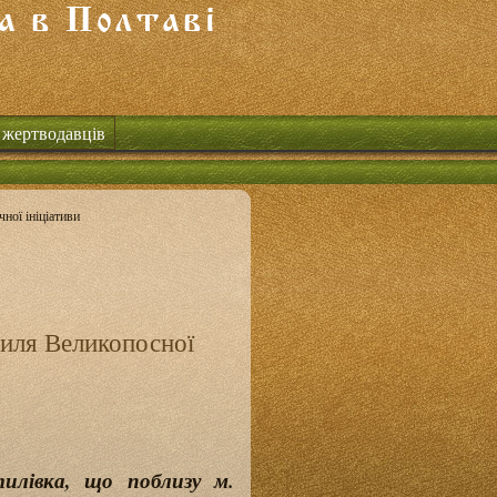
 жертводавців
ної ініціативи
виля Великопосної
илівка, що поблизу м.