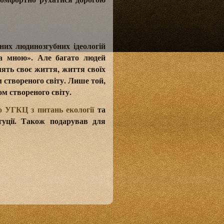
них людинозгубних ідеологій
за мною». Але багато людей
лять своє життя, життя своїх
м створеного світу. Лише той,
ом створеного світу.
 УГКЦ з питань екології
та
итуції. Також подарував для