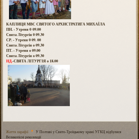
КАПЛИЦЯ МВС СВЯТОГО АРХИСТРАТИГА МИХАЇЛА
ПН. - Утреня 0 09.00
Свята Літургія 0 09.30
СР. - Утреня 0 09. 00
Свята Літургія о 09.30
ПТ. - Утреня о 09.00
Свята Літургія о 09.30
НД.
-СВЯТА ЛІТУРГІЯ о 18.00
Життя парафії
У Полтаві у Свято-Троїцькому храмі УГКЦ відбулися
Великопісні реколекції