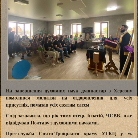
На завершення духовних наук душпастир з Херсону
помолився молитви на оздоровлення для усіх
присутніх, помазав усіх святим єлеєм.
Слід зазначити, що рік тому отець Ігнатій, ЧСВВ, вже
відвідував Полтаву з духовними науками.
Прес-служба Свято-Троїцького храму УГКЦ у м.