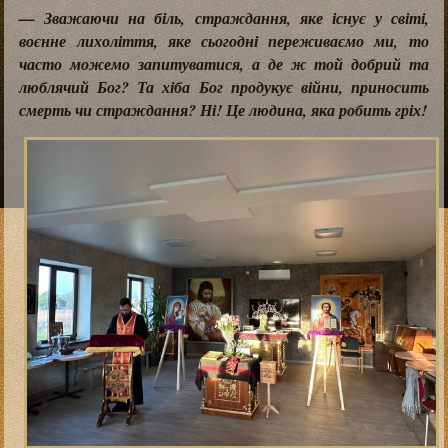
— Зважаючи на біль, страждання, яке існує у світі,
воєнне лихоліття, яке сьогодні переживаємо ми, то
часто можемо запитуватися, а де ж той добрий та
люблячий Бог? Та хіба Бог продукує війни, приносить
смерть чи страждання? Ні! Це людина, яка робить гріх!