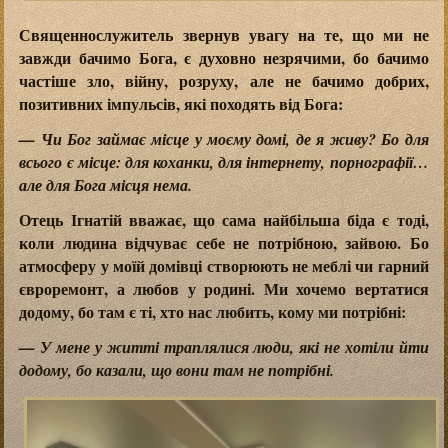
Священнослужитель звернув увагу на те, що ми не
завжди бачимо Бога, є духовно незрячими, бо бачимо
частіше зло, війну, розруху, але не бачимо добрих,
позитивних імпульсів, які походять від Бога:
— Чи Бог займає місце у моєму домі, де я живу? Бо для
всього є місце: для коханки, для інтернету, порнографії…
але для Бога місця нема.
Отець Ігнатій вважає, що сама найбільша біда є тоді,
коли людина відчуває себе не потрібною, зайвою. Бо
атмосферу у моїй домівці створюють не меблі чи гарний
євроремонт, а любов у родині. Ми хочемо вертатися
додому, бо там є ті, хто нас любить, кому ми потрібні:
— У мене у житті траплялися люди, які не хотіли йти
додому, бо казали, що вони там не потрібні.