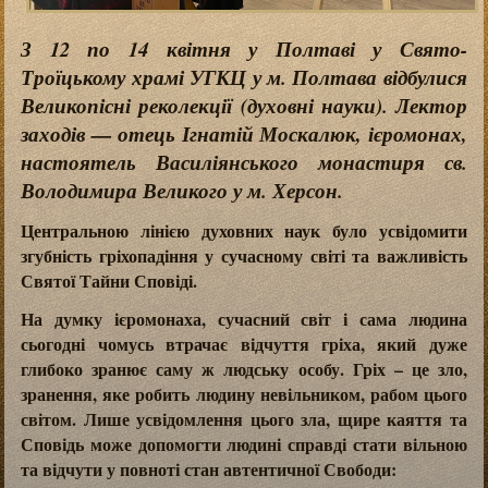
З 12 по 14 квітня у Полтаві у Свято-
Троїцькому храмі УГКЦ у м. Полтава відбулися
Великопісні реколекції (духовні науки). Лектор
заходів — отець Ігнатій Москалюк, ієромонах,
настоятель Василіянського монастиря св.
Володимира Великого у м. Херсон.
Центральною лінією духовних наук було усвідомити
згубність гріхопадіння у сучасному світі та важливість
Святої Тайни Сповіді.
На думку ієромонаха, сучасний світ і сама людина
сьогодні чомусь втрачає відчуття гріха, який дуже
глибоко зранює саму ж людську особу. Гріх – це зло,
зранення, яке робить людину невільником, рабом цього
світом. Лише усвідомлення цього зла, щире каяття та
Сповідь може допомогти людині справді стати вільною
та відчути у повноті стан автентичної Свободи: