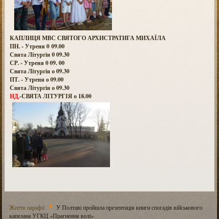
КАПЛИЦЯ МВС СВЯТОГО АРХИСТРАТИГА МИХАЇЛА
ПН. - Утреня 0 09.00
Свята Літургія 0 09.30
СР. - Утреня 0 09. 00
Свята Літургія о 09.30
ПТ. - Утреня о 09.00
Свята Літургія о 09.30
НД.
-СВЯТА ЛІТУРГІЯ о 18.00
Життя парафії
У Полтаві пройшла презентація книги спогадів військового
капелана УГКЦ «Прагнення волі»