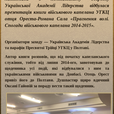
Української Академії Лідерства відбулася
презентація книги військового капелана УГКЦ
отця Ореста-Романа Сала «Прагнення волі.
Спогади військового капелана 2014-2015».
Організатори заходу — Українська Академія Лідерства
та парафія Пресвятої Трійці УГКЦ у Полтаві.
Автор книги розповів, що від початку капеланського
служіння, тобто від липня 2014-ого, занотовував до
щоденника усі події, які відбувалися з ним та
українськими військовими на Донбасі. Отець Орест
привіз його до Полтави. Душпастир щиро вдячний
Оксані Гайовій за пораду вести такий щоденник.