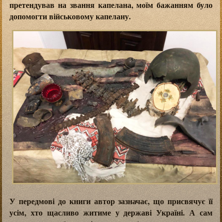
претендував на звання капелана, моїм бажанням було
допомогти військовому капелану.
У передмові до книги автор зазначає, що присвячує її
усім, хто щасливо житиме у державі Україні. А сам