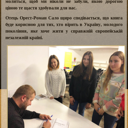
молиться, щоб ми ніколи не забули, якою дорогою
ціною те щастя здобували для нас.
Отець Орест-Роман Сало щиро сподівається, що книга
буде корисною для тих, хто вірить в Україну, молодого
покоління, яке хоче жити у справжній європейській
незалежній країні.