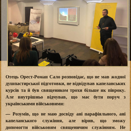
Отець Орест-Роман Сало розповідає, що не мав жодної
душпастирської підготовки, не відвідував капеланських
курсів та й був священиком трохи більше як півроку.
Але внутрішньо відчував, що має бути поруч з
українськими військовими:
— Розумів, що не маю досвіду ані парафіяльного, ані
капеланського служіння, але вірив, що зможу
допомогти військовим священичим служінням. Не