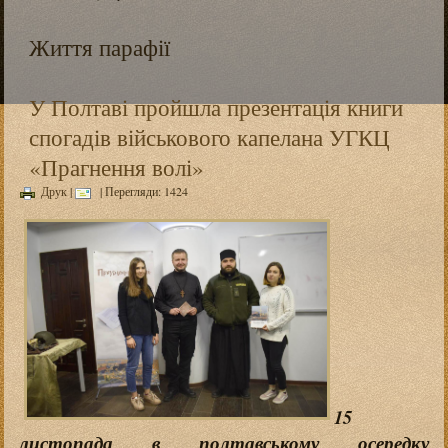
Життя парафії
У Полтаві пройшла презентація книги
спогадів військового капелана УГКЦ
«Прагнення волі»
Друк
|
| Перегляди: 1424
15
листопада в полтавському осередку