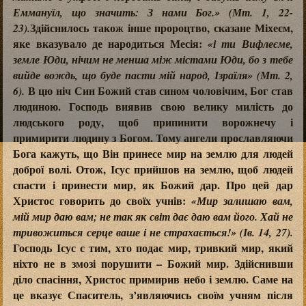
Еммануїл, що значить: З нами Бог.» (Мт. 1, 22-
Здійснилось також інше пророцтво, сказане Міхеєм,
23).
яке вказувало де народиться Месія:
«і ти Вифлеєме,
земле Юди, нічим не менша між містами Юди, бо з тебе
вийде вождь, що буде пасти мій народ, Ізраїля» (Мт. 2,
В цю ніч Син Божий став сином чоловічим, Бог став
6).
людиною. Господь виявив свою велику милість до
людського роду, щоб припинити ворожнечу і
примирити людину з Богом. Тому ангели прославляючи
Бога кажуть, що Він принесе мир на землю для людей
доброї волі. Отож, Ісус прийшов на землю, щоб людей
спасти і принести мир, як Божий дар. Про цей дар
Христос говорить до своїх учнів:
«Мир залишаю вам,
мій мир даю вам; не так як світ дає даю вам його. Хай не
тривожиться серце ваше і не страхається!» (Ів. 14, 27).
Господь Ісус є тим, хто подає мир, тривкий мир, який
ніхто не в змозі порушити – Божий мир. Здійснивши
діло спасіння, Христос примирив небо і землю. Саме на
це вказує Спаситель, з’являючись своїм учням після