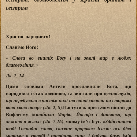
сестрам
Христос народився!
Славімо Його!
« Слава во вишніх Богу і на землі мир в людях
благовоління. »
Лк. 2, 14
Цими словами Ангели прославляли Бога, що
народився і став людиною, та звістили про це
«пастухів,
що перебували в чистім полі та вночі стояли на сторожі
Пастухи ж притьмом пішли до
коло своїх отар» (Лк. 2, 8).
Вифлеєму і
«знайшли Марію, Йосифа і дитятко, що
, якому ім’я Ісус.
лежало в яслах» (Лк. 2,16)
«Здійснилося
тоді Господнє слово, сказане пророком Ісаєю: ось діва
матиме в утробі і породить сина, і дадуть йому ім’я