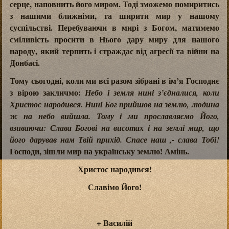
серце, наповнить його миром. Тоді зможемо помиритись
з нашими ближніми, та ширити мир у нашому
суспільстві. Перебуваючи в мирі з Богом, матимемо
сміливість просити в Нього дару миру для нашого
народу, який терпить і страждає від агресії та війни на
Донбасі.
Тому сьогодні, коли ми всі разом зібрані в ім’я Господнє
з вірою закличмо:
Небо і земля нині з’єдналися, коли
Христос народився. Нині Бог прийшов на землю, людина
ж на небо вийшла. Тому і ми прославляємо Його,
взиваючи: Слава Богові на висотах і на землі мир, що
його дарував нам Твій прихід. Спасе наш ,- слава Тобі!
Господи, зішли мир на українську землю! Амінь.
Христос народився!
Славімо Його!
+
Василій