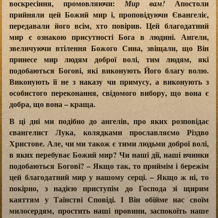
воскресіння, промовляючи:
Апостоли
Мир вам!
прийняли цей Божий мир і, проповідуючи Євангеліє,
передавали його всім, хто повірив. Цей благодатний
мир є ознакою присутності Бога в людині. Ангели,
звеличуючи втілення Божого Сина, звіщали, що Він
принесе мир людям доброї волі, тим людям, які
подобаються Богові, які виконують Його благу волю.
Виконують її не з наказу чи примусу, а виконують з
особистого переконання, свідомого вибору, що вона є
добра, що вона – краща.
В ці дні ми подібно до ангелів, про яких розповідає
євангелист Лука, колядками прославляємо Різдво
Христове. Але, чи ми також є тими людьми доброї волі,
в яких перебуває Божий мир? Чи наші дії, наші вчинки
подобаються Богові? – Якщо так, то приймім і бережім
цей благодатний мир у нашому серці. – Якщо ж ні, то
покірно, з надією приступім до Господа зі щирим
каяттям у Таїнстві Сповіді. І Він обійме нас своїм
милосердям, простить наші провини, заспокоїть наше