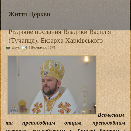
Життя Церкви
Різдвяне послання Владики Василія
(Тучапця), Екзарха Харківського
Друк
|
| Перегляди: 1798
Всечесним
та преподобним отцям, преподобним
сестрам, возлюбленим у Христі братам і