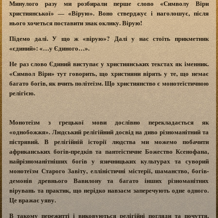
Минулого разу ми розбирали перше слово «Символу Віри
християнської» ― «Вірую». Воно стверджує і наголошує, після
нього хочеться поставити знак оклику. Вірую!
Підемо далі. У що ж «вірую»? Далі у нас стоїть прикметник
«єдиний»: «…у Єдиного…».
Не раз слово Єдиний виступає у християнських текстах як іменник.
«Символ Віри» тут говорить, що християни вірять у те, що немає
багато богів, як вчить політеїзм. Що християнство є монотеїстичною
релігією.
Монотеїзм з грецької мови дослівно перекладається як
«однобожжя». Людський релігійний досвід на диво різноманітний та
пістрявий. В релігійній історії людства ми можемо побачити
африканських богів-предків та пантеїстичне Божество Ксенофана,
найрізноманітніших богів у язичницьких культурах та суворий
монотеїзм Старого Завіту, елліністичні містерії, шаманство, богів-
демонів древнього Вавилону та багато інших різноманітних
вірувань та практик, що нерідко навзаєм заперечують одне одного.
Це вражає уяву.
В такому пережитті і виковуються релігійні погляди та почуття,