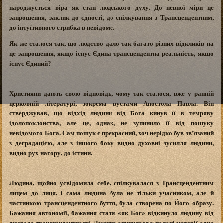
народжується віра як стан людського духу. До певної міри це
запрошення, заклик до єдності, до спілкування з Трансцендентним,
до інтуїтивного стрибка в невідоме.
Як же сталося так, що людство дало так багато різних відкликів на
це запрошення, якщо існує Єдина трансцендентна реальність, якщо
існує Єдиний?
Християни дають свою відповідь, чому так сталося, вже у ранній
церковній літературі, зокрема вустами Апостола Павла. Він
стверджував, що відхід людини від Бога кинув її в темряву
ідолопоклонства, але це, однак, не зупинило її від пошуку
невідомого Бога. Сам пошук є прекрасний, хоч нерідко був зв’язаний
з деградацією, але з іншого боку видно духовні зусилля людини,
видно рух нагору, до істини.
Людина, щойно усвідомила себе, спілкувалася з Трансцендентним
лицем до лиця, і сама людина була не тільки учасником, але й
частинкою трансцендентного буття, була створена по Його образу.
Бажання автономії, бажання стати «як Бог» відкинуло людину від
джерела трансцендентності. Людина опинилася у полоні матерії одна