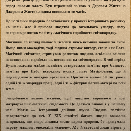
перед силами хаосу. Був втрачений зв’язок з Деревом Життя (з
Джерелом Життя), людина опинилася «в часі».
Це не тільки породило багатобожжя у процесі історичного розвитку
«в часі», але й привело людство до загального упадку, чому
посприяв розвиток магізму, магічного сприйняття світопорядку.
Магічний світогляд вбачає у Всесвіті якісь незмінні закони та сили.
Якщо ними оволодіти, тоді людина отримає вигоду, стане «як Бог».
Магічний світогляд стримував розвиток людини, оскільки всіляке
нововведення сприймав як посягання на світопорядок. В той період
Буття людства майже повністю затирається пам’ять про Єдиного,
пам’ять про Небо, всередину культу лягає Матір-Земля, що й
підтверджують знахідки археологів. Протягом майже 50 тис. років
одній і ті ж знаряддя праці, одні і ті ж фігурки богині-матері по всій
землі.
Знадобилося велике зусилля, щоб людство вирвалося з цієї
матріархально-магічної свідомості. Це дається взнаки і у нашому
часі. Магія ― історичний двійник науки. Людина постійно
повертається до неї. У ХІХ столітті багато людей вважали,
наприклад, що скоро людина стане царем природи, бо придумала
парову машину, оволоділа «силою». Або й сьогодні люди вірять у