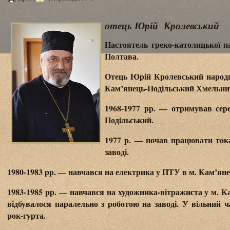
отець Юрій
Кролевський
Настоятель греко-католицької па
Полтава.
Отець Юрій Кролевський народив
Кам’янець-Подільський Хмельниц
1968-1977 рр. ― отримував сере
Подільський.
1977 р. ― почав працювати ток
заводі.
1980-1983 рр. ― навчався на електрика у ПТУ в м. Кам’ян
1983-1985 рр. ― навчався на художника-вітражиста у м. К
відбувалося паралельно з роботою на заводі. У вільний ч
рок-гурта.