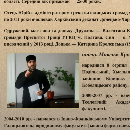
області. Середній вік прихожан ― 25-30 років.
Отець Юрій є адміністратором греко-католицьких громад у
по 2011 роки очолював Харківський деканат Донецько-Ха
Одружений, має сина та доньку. Дружина ― Валентина Кр
громади Пресвятої Трійці УГКЦ м. Полтава. Син ― о. 
висвячений у 2013 році. Донька ― Катерина Кролевська (19
отець Максим Кро
народився 8 серпня 
Подільський, Хмельни
закінчив Білиць
Кобеляцького району, 
2000-2007 рр. - нав
Теологічній Акад
факультеті.
2004-2010 рр. - навчався в Івано-Франківському Універси
Галицького на юридичному факультеті (заочна форма навч