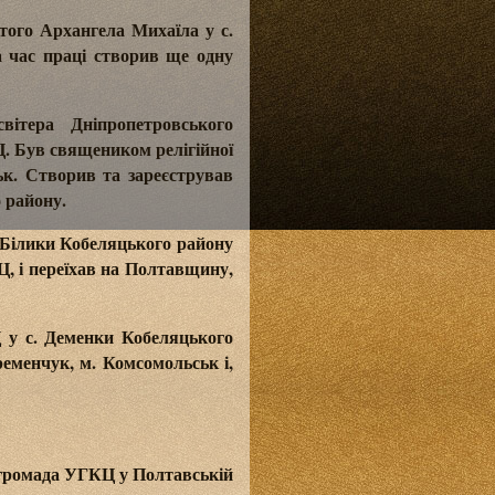
ого Архангела Михаїла у с.
а час праці створив ще одну
ітера Дніпропетровського
. Був священиком релігійної
к. Створив та зареєстрував
 району.
. Білики Кобеляцького району
Ц, і переїхав на Полтавщину,
Ц у с. Деменки Кобеляцького
ременчук, м. Комсомольськ і,
громада УГКЦ у Полтавській