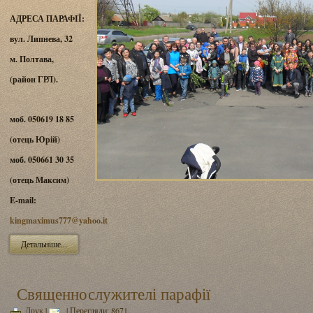
АДРЕСА ПАРАФІЇ:
вул. Липнева, 32
м. Полтава,
(район ГРЛ).
моб. 050619 18 85
(отець Юрій)
моб. 050661 30 35
(отець Максим)
E-mail:
kingmaximus777@yahoo.it
Детальніше...
Священнослужителі парафії
Друк
|
| Перегляди: 8671