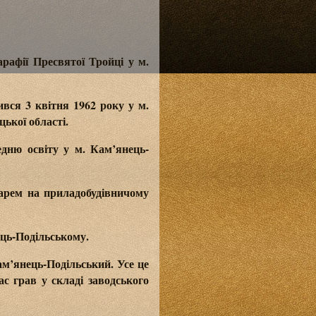
рафії Пресвятої Тройці у м.
ся 3 квітня 1962 року у м.
ької області.
дню освіту у м. Кам’янець-
арем на приладобудівничому
ець-Подільському.
ам’янець-Подільський. Усе це
ас грав у складі заводського