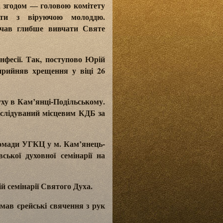
а згодом ― головою комітету
ати з віруючою молоддю.
почав глибше вивчати Святе
фесії. Так, поступово Юрій
прийняв хрещення у віці 26
уху в Кам’янці-Подільському.
еслідуваний місцевим КДБ за
громади УГКЦ у м. Кам’янець-
ької духовної семінарії на
й семінарії Святого Духа.
мав єрейські свячення з рук