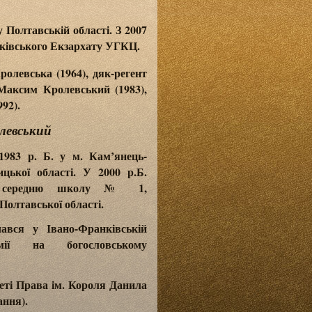
 Полтавській області. З 2007
рківського Екзархату УГКЦ.
олевська (1964), дяк-регент
Максим Кролевський (1983),
92).
левськ
ий
1983 р. Б. у м. Кам’янець-
цької області. У 2000 р.Б.
ку середню школу № 1,
Полтавської області.
чався у Івано-Франківській
емії на богословському
теті Права ім. Короля Данила
ання).