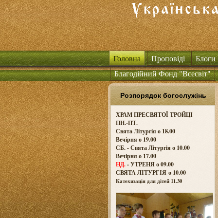
Головна
Проповіді
Блоги
Благодійний Фонд "Всесвіт"
Розпорядок богослужінь
ХРАМ ПРЕСВЯТОЇ ТРОЙЦІ
ПН.-ПТ.
Свята Літургія о 18.00
Вечірня о 19.00
СБ. - Свята Літургія о 10.00
Вечірня о 17.00
НД.
- УТРЕНЯ о 09.00
СВЯТА ЛІТУРГІЯ о
10.00
Катехизація для дітей 11.30