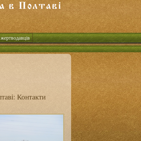
 жертводавців
таві: Контакти