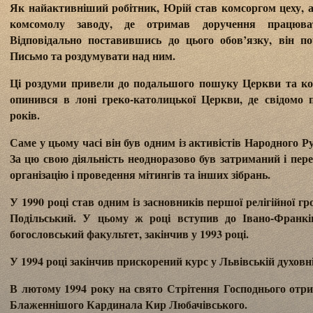
Як найактивніший робітник, Юрій став комсоргом цеху, 
комсомолу заводу, де отримав доручення працюв
Відповідально поставившись до цього обов’язку, він 
Письмо та роздумувати над ним.
Ці роздуми привели до подальшого пошуку Церкви та кон
опинився в лоні греко-католицької Церкви, де свідомо 
років.
Саме у цьому часі він був одним із активістів Народного Р
За цю свою діяльність неодноразово був затриманий і пер
організацію і проведення мітингів та інших зібрань.
У 1990 році став одним із засновників першої релігійної 
Подільський. У цьому ж році вступив до Івано-Франківс
богословський факультет, закінчив у 1993 році.
У 1994 році закінчив прискорений курс у Львівській духовні
В лютому 1994 року на свято Стрітення Господнього отри
Блаженнішого Кардинала Кир Любачівського.