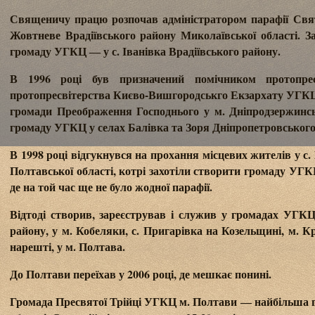
Священичу працю розпочав адміністратором парафії Свят
Жовтневе Врадіївського району Миколаївської області. З
громаду УГКЦ ― у с. Іванівка Врадіївського району.
В 1996 році був призначений помічником протопресв
протопресвітерства Києво-Вишгородськго Екзархату УГКЦ
громади Преображення Господнього у м. Дніпродзержинсь
громаду УГКЦ у селах Балівка та Зоря Дніпропетровського
В 1998 році відгукнувся на прохання місцевих жителів у с
Полтавської області, котрі захотіли створити громаду УГК
де на той час ще не було жодної парафії.
Відтоді створив, зареєстрував і служив у громадах УГК
району, у м. Кобеляки, с. Пригарівка на Козельщині, м. К
нарешті, у м. Полтава.
До Полтави переїхав у 2006 році, де мешкає понині.
Громада Пресвятої Трійці УГКЦ м. Полтави ― найбільша 