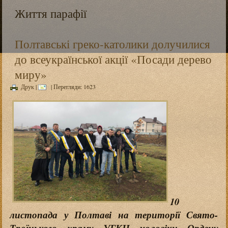
Життя парафії
Полтавські греко-католики долучилися
до всеукраїнської акції «Посади дерево
миру»
Друк
|
| Перегляди: 1623
10
листопада у Полтаві на території Свято-
Троїцького храму УГКЦ чоловіки Ордену