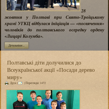
28
жовтня у Полтаві при Свято-Троїцькому
храмі УГКЦ відбулася ініціація — «посвячення»
чоловіків до полтавського осередку ордену
«Лицарі Колумба».
Детальніше...
Полтавські діти долучилися до
Всеукраїнської акції «Посади дерево
миру»
Друк
|
| Перегляди: 1472