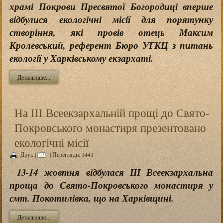
храмі Покрови Пресвятої Богородиці вперше
відбулися екологічні місії для порятунку
створіння, які провів отець Максим
Кролевський, референт Бюро УГКЦ з питань
екології у Харківському екзархаті.
Детальніше...
На ІІІ Всеекзархальній прощі до Свято-
Покровського монастиря презентовано
екологічні місії
Друк
|
| Перегляди: 1441
13-14 жовтня відбулася ІІІ Всеекзархальна
проща до Свято-Покровського монастиря у
смт. Покотилівка, що на Харківщині.
Детальніше...