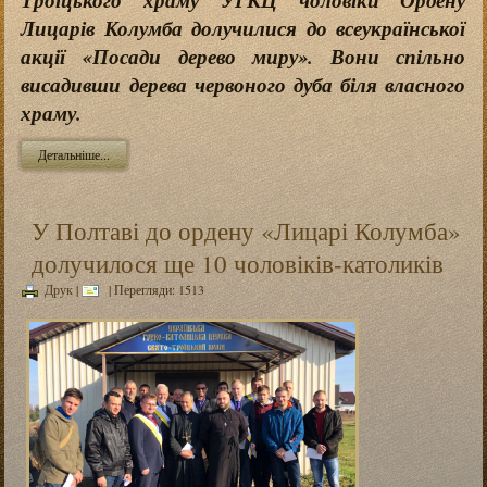
Лицарів Колумба долучилися до всеукраїнської
акції «Посади дерево миру». Вони спільно
висадивши дерева червоного дуба біля власного
храму.
Детальніше...
У Полтаві до ордену «Лицарі Колумба»
долучилося ще 10 чоловіків-католиків
Друк
|
| Перегляди: 1513