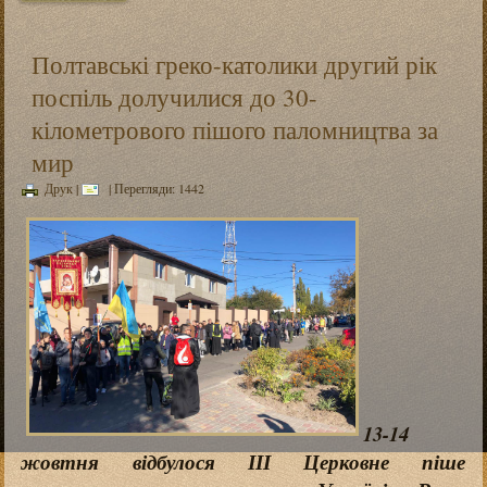
Полтавські греко-католики другий рік
поспіль долучилися до 30-
кілометрового пішого паломництва за
мир
Друк
|
| Перегляди: 1442
13-14
жовтня відбулося ІІІ Церковне піше