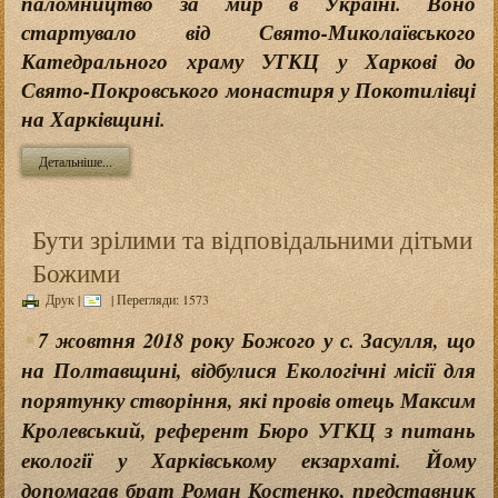
паломництво за мир в Україні. Воно
стартувало від Свято-Миколаївського
Катедрального храму УГКЦ у Харкові до
Свято-Покровського монастиря у Покотилівці
на Харківщині.
Детальніше...
Бути зрілими та відповідальними дітьми
Божими
Друк
|
| Перегляди: 1573
7 жовтня 2018 року Божого у с. Засулля, що
на Полтавщині, відбулися Екологічні місії для
порятунку створіння, які провів отець Максим
Кролевський, референт Бюро УГКЦ з питань
екології у Харківському екзархаті. Йому
допомагав брат Роман Костенко, представник