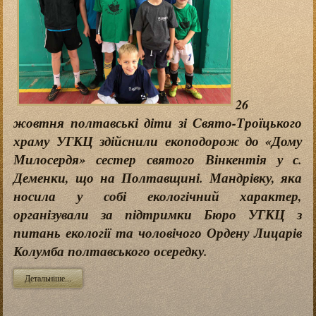
26
жовтня полтавські діти зі Свято-Троїцького
храму УГКЦ здійснили екоподорож до «Дому
Милосердя» сестер святого Вінкентія у с.
Деменки, що на Полтавщині. Мандрівку, яка
носила у собі екологічний характер,
організували за підтримки Бюро УГКЦ з
питань екології та чоловічого Ордену Лицарів
Колумба полтавського осередку.
Детальніше...