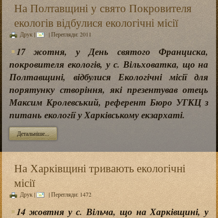
На Полтавщині у свято Покровителя
екологів відбулися екологічні місії
Друк
|
| Перегляди: 2011
17 жотня, у День святого Франциска,
покровителя екологів, у с. Вільховатка, що на
Полтавщині, відбулися Екологічні місії для
порятунку створіння, які презентував отець
Максим Кролевський, референт Бюро УГКЦ з
питань екології у Харківському екзархаті.
Детальніше...
На Харківщині тривають екологічні
місії
Друк
|
| Перегляди: 1472
14 жовтня у с. Вільча, що на Харківщині, у