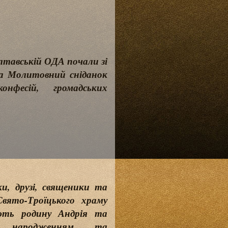
олтавській ОДА почали зі
На Молитовний сніданок
онфесій, громадських
ки, друзі, священики та
вято-Троїцького храму
ть родину Андрія та
 народженням та