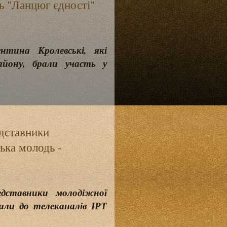
ь "Ланцюг єдності"
ина Кролевські, які
йону, брали участь у
едставники
ька молодь -
дставники молодіжної
али до телеканалів ІРТ