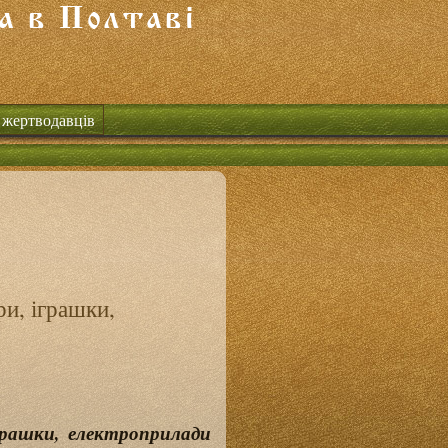
 жертводавців
ри, іграшки,
грашки, електроприлади