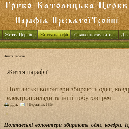
Життя Церкви
Життя парафії
Священнослужителі
Для
Життя парафії
Життя парафії
Полтавські волонтери збирають одяг, ковд
електроприлади та інші побутові речі
Друк
|
| Перегляди: 1486
Полтавські волонтери збирають одяг, ковдри, і