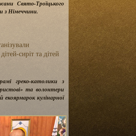
жани Свято-Троїцького
и з Німеччини.
ганізували
дітей-сиріт та дітей
амі греко-католики з
ристові» та волонтери
й екоярмарок кулінарної