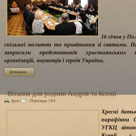
16 січня у П
спільної молитви та привітання зі святами. 
запросили представників християнських к
організацій, науковців і героїв України.
Детальніше...
Вітання для родини Андрія та Ксенії
Друк
|
| Перегляди: 1502
Хресні бать
парафіяни С
УГКЦ вітаю
Ксенії з