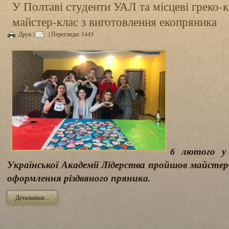
У Полтаві студенти УАЛ та місцеві греко-
майстер-клас з виготовлення екопряника
Друк
|
| Перегляди: 1443
6 лютого у 
Української Академії Лідерства пройшов майстер
оформлення різдвяного пряника.
Детальніше...