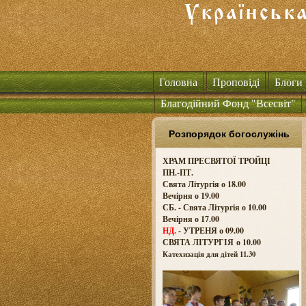
Головна
Проповіді
Блоги
Благодійний Фонд "Всесвіт"
Розпорядок богослужінь
ХРАМ ПРЕСВЯТОЇ ТРОЙЦІ
ПН.-ПТ.
Свята Літургія о 18.00
Вечірня о 19.00
СБ. - Свята Літургія о 10.00
Вечірня о 17.00
НД.
- УТРЕНЯ о 09.00
СВЯТА ЛІТУРГІЯ о
10.00
Катехизація для дітей 11.30