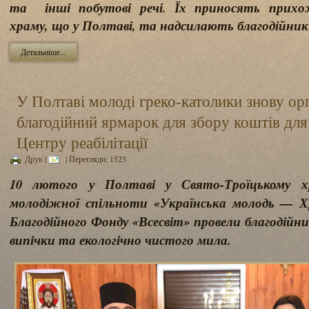
та інші побутові речі. Їх приносять прихо
храму, що у Полтаві, та надсилають благодійник
Детальніше...
У Полтаві молоді греко-католики знову ор
благодійний ярмарок для збору коштів для 
Центру реабілітації
Друк
|
| Перегляди: 1523
10 лютого у Полтаві у Свято-Троїцькому хр
молодіжної спільноти «Українська молодь — Х
Благодійного Фонду «Всесвіт» провели благодійни
випічки та екологічно чистого мила.