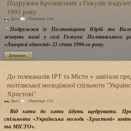
Подружжя Кролевських з Гожулів згадуют
1991 року
Друк
|
| Перегляди: 1410
Подружжя із Полтавщини Юрій та Валент
живуть нині у селі Гожули Полтавського ра
«Ланцюзі єдності» 21 січня 1990-го року.
Детальніше...
До телеканалів ІРТ та Місто + завітали пр
полтавської молодіжної спільноти "Українс
Христові"
Друк
|
| Перегляди: 1321
Від хати до хати йдуть щедрувати. Пре
спільноти «Українська молодь -Христові» завіт
та МІСТО+.