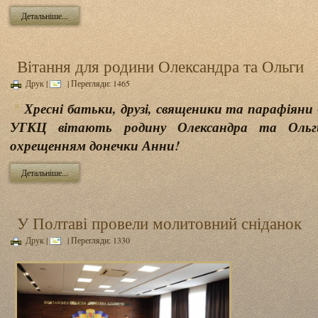
Детальніше...
Вітання для родини Олександра та Ольги
Друк
|
| Перегляди: 1465
Хресні батьки, друзі, священики та парафіяни
УГКЦ вітають родину Олександра та Оль
охрещенням донечки Анни!
Детальніше...
У Полтаві провели молитовний сніданок
Друк
|
| Перегляди: 1330