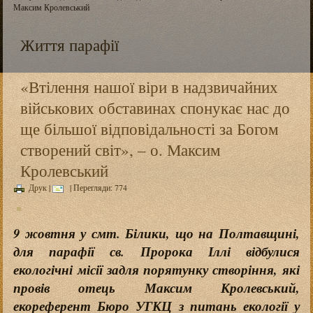
Максим Кролевський
Життя парафії
«Втілення нашої віри в надзвичайних
військових обставинах спонукає нас до
ще більшої відповідальності за Богом
створений світ», – о. Максим
Кролевський
Друк
|
| Перегляди: 774
9 жовтня у смт. Білики, що на Полтавщині,
для парафії св. Пророка Іллі відбулися
екологічні місії задля порятунку створіння, які
провів отець Максим Кролевський,
екореферент Бюро УГКЦ з питань екології у