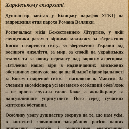
Харківському екзархаті.
Душпастир завітав у Білицьку парафію УГКЦ на
запрошення отця пароха Романа Валявки.
Розпочалася місія Божественною Літургією, у якій
священики разом з вірними молилися за збереження
Богом створеного світу, за збереження України від
воєнного лихоліття, за мир, за спокій на українських
землях та за повну перемогу над ворогом-агресором.
«Втілення нашої віри в надзвичайних військових
обставинах спонукає нас до ще більшої відповідальності
за Богом створений світ», – наголосив о. Максим. За
словами екомісіонера усі ми маємо особливий обов’язок
– не просто слухати слово Боже, а якнайкраще та
найсумлінніше уприсутнити Його серед сучасних
життєвих обставин.
Особливу увагу душпастир звернув на те, що нам усім,
в контексті злочинного загарбання росією наших
природних ресурсів і руйнування енергетичної