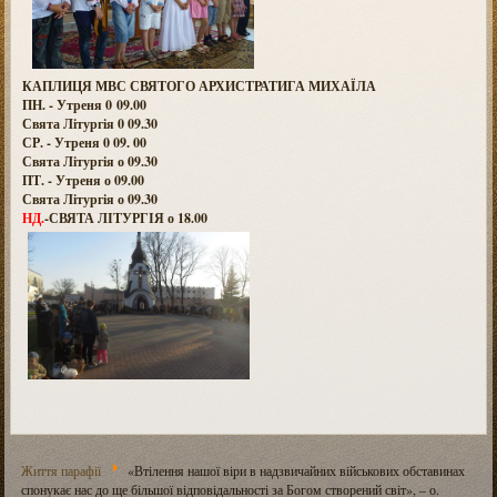
КАПЛИЦЯ МВС СВЯТОГО АРХИСТРАТИГА МИХАЇЛА
ПН. - Утреня 0 09.00
Свята Літургія 0 09.30
СР. - Утреня 0 09. 00
Свята Літургія о 09.30
ПТ. - Утреня о 09.00
Свята Літургія о 09.30
НД.
-СВЯТА ЛІТУРГІЯ о 18.00
Життя парафії
«Втілення нашої віри в надзвичайних військових обставинах
спонукає нас до ще більшої відповідальності за Богом створений світ», – о.