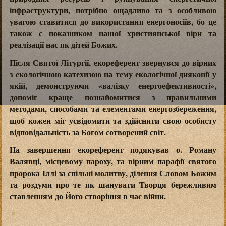
інфраструктури, потрібно ощадливо та з особливою
увагою ставитися до використання енергоносіїв, бо це
також є показником нашої християнської віри та
реалізації нас як дітей Божих.
Після Святої Літургії, екореферент звернувся до вірних
з екологічною катехизою на тему екологічної дияконії у
якій, демонструючи «валізку енергоефективності»,
допоміг краще познайомитися з правильними
методами, способами та елементами енергозбереження,
щоб кожен міг усвідомити та здійснити свою особисту
відповідальність за Богом сотворений світ.
На завершення екореферент подякував о. Роману
Валявці, місцевому пароху, та вірним парафії святого
пророка Іллі за спільні молитву, ділення Словом Божим
та роздуми про те як шанувати Творця бережливим
ставленням до Його створіння в час війни.